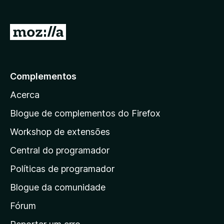
e
f
I
o
r
x
p
a
Complementos
r
Acerca
a
a
Blogue de complementos do Firefox
p
Workshop de extensões
á
Central do programador
g
i
Políticas de programador
n
Blogue da comunidade
a
i
Fórum
n