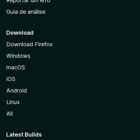
Reportar um erro
i
Guia de análise
c
i
a
Download
l
Download Firefox
d
Windows
a
M
macOS
o
iOS
z
i
Android
l
Linux
l
All
a
Latest Builds