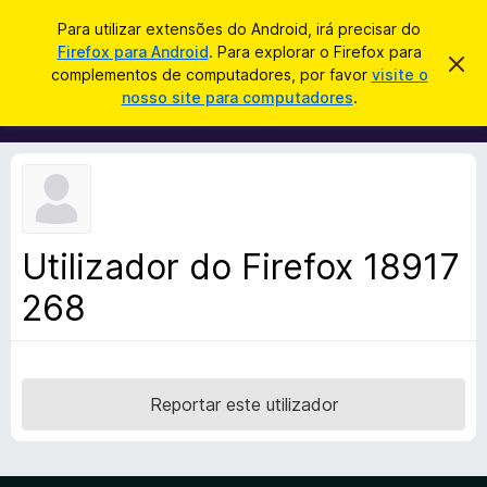
P
Iniciar sessão
Para utilizar extensões do Android, irá precisar do
e
Firefox para Android
. Para explorar o Firefox para
C
D
s
complementos de computadores, por favor
visite o
e
o
nosso site para computadores
.
s
q
m
c
u
a
p
r
i
l
t
s
a
e
r
a
m
e
r
s
e
t
Utilizador do Firefox 18917
n
e
a
268
t
v
o
i
s
s
o
d
o
Reportar este utilizador
F
i
r