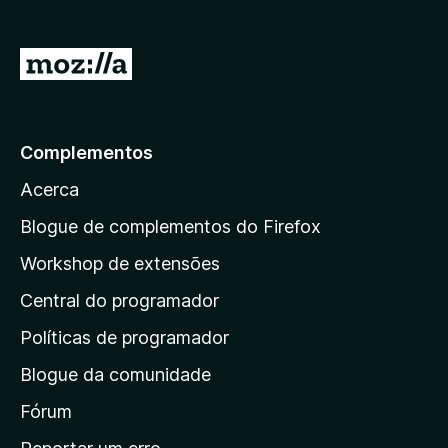
e
f
I
o
r
x
p
a
Complementos
r
Acerca
a
a
Blogue de complementos do Firefox
p
Workshop de extensões
á
Central do programador
g
i
Políticas de programador
n
Blogue da comunidade
a
i
Fórum
n