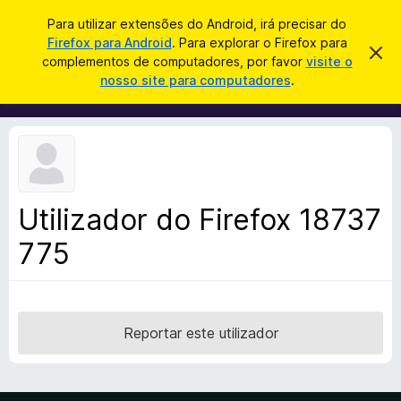
P
Iniciar sessão
Para utilizar extensões do Android, irá precisar do
e
Firefox para Android
. Para explorar o Firefox para
C
D
s
complementos de computadores, por favor
visite o
e
o
nosso site para computadores
.
s
q
m
c
u
a
p
r
i
l
t
s
a
e
r
a
m
e
r
s
e
t
Utilizador do Firefox 18737
n
e
a
775
t
v
o
i
s
s
o
d
o
Reportar este utilizador
F
i
r