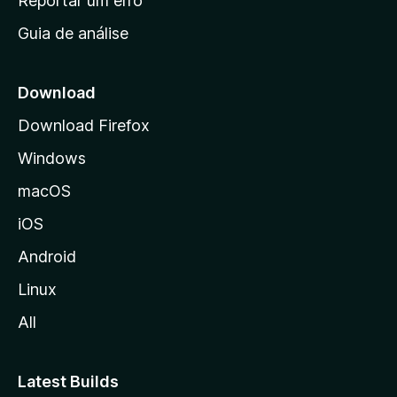
Reportar um erro
i
Guia de análise
c
i
a
Download
l
Download Firefox
d
Windows
a
M
macOS
o
iOS
z
i
Android
l
Linux
l
All
a
Latest Builds