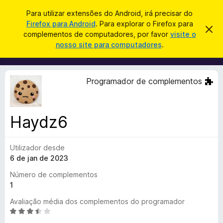
P
Iniciar sessão
Para utilizar extensões do Android, irá precisar do
e
Firefox para Android
. Para explorar o Firefox para
C
D
s
complementos de computadores, por favor
visite o
e
o
nosso site para computadores
.
s
q
m
c
u
a
p
r
i
l
t
Programador de complementos
s
a
e
r
a
m
e
r
s
e
t
Haydz6
n
e
a
t
v
Utilizador desde
o
i
s
6 de jan de 2023
s
o
d
Número de complementos
o
1
F
Avaliação média dos complementos do programador
i
A
r
v