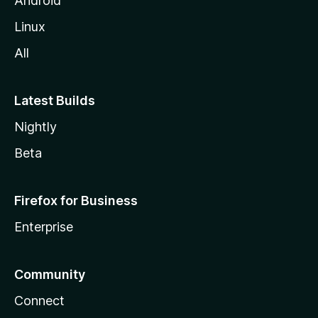
Android
l
Linux
l
All
a
Latest Builds
Nightly
Beta
Firefox for Business
Enterprise
Community
Connect