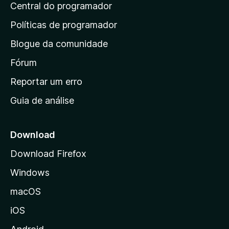
d
Central do programador
g
e
a
s
i
Políticas de programador
a
n
i
Blogue da comunidade
a
n
i
Fórum
d
a
n
Reportar um erro
i
Guia de análise
c
i
a
Download
l
Download Firefox
d
Windows
a
M
macOS
o
iOS
z
i