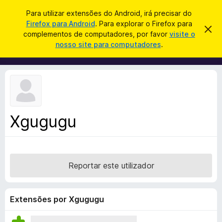
P
Iniciar sessão
Para utilizar extensões do Android, irá precisar do
e
Firefox para Android
. Para explorar o Firefox para
C
D
s
complementos de computadores, por favor
visite o
e
o
nosso site para computadores
.
s
q
m
c
u
a
p
r
i
l
t
s
a
e
r
a
m
e
r
s
e
t
Xgugugu
n
e
a
t
v
o
i
s
s
o
Reportar este utilizador
d
o
F
Extensões por Xgugugu
i
r