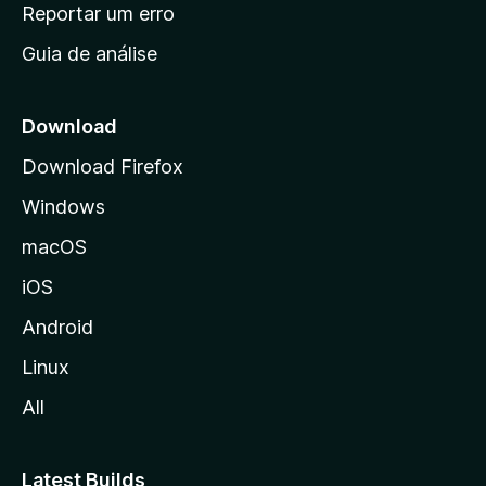
n
Reportar um erro
i
Guia de análise
c
i
a
Download
l
Download Firefox
d
Windows
a
M
macOS
o
iOS
z
i
Android
l
Linux
l
All
a
Latest Builds