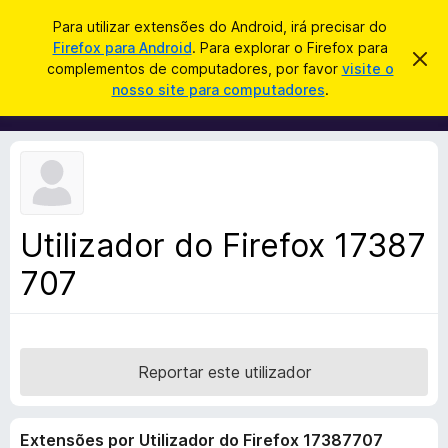
P
Iniciar sessão
Para utilizar extensões do Android, irá precisar do
e
Firefox para Android
. Para explorar o Firefox para
C
D
s
complementos de computadores, por favor
visite o
e
o
nosso site para computadores
.
s
q
m
c
u
a
p
r
i
l
t
s
a
e
r
a
m
e
r
s
e
t
Utilizador do Firefox 17387
n
e
a
707
t
v
o
i
s
s
o
d
o
Reportar este utilizador
F
i
Extensões por Utilizador do Firefox 17387707
r