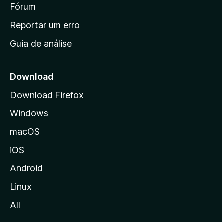
i
Fórum
d
a
n
Reportar um erro
i
Guia de análise
c
i
a
Download
l
Download Firefox
d
Windows
a
M
macOS
o
iOS
z
i
Android
l
Linux
l
All
a