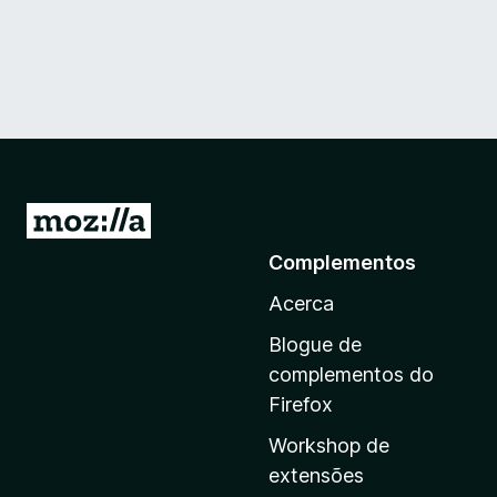
I
r
Complementos
p
Acerca
a
r
Blogue de
a
complementos do
a
Firefox
p
Workshop de
á
extensões
g