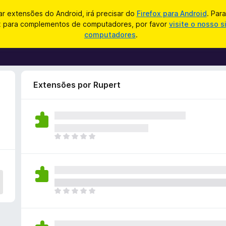
zar extensões do Android, irá precisar do
Firefox para Android
. Par
ox para complementos de computadores, por favor
visite o nosso s
computadores
.
Extensões por Rupert
N
ã
o
e
x
i
N
s
ã
t
o
e
e