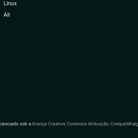
Linux
All
licenciado sob a
licença Creative Commons Atribuição-CompartilhaIg