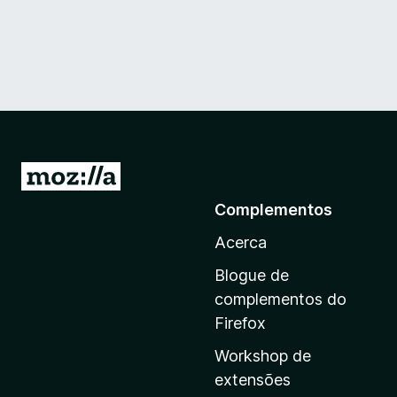
I
r
Complementos
p
Acerca
a
r
Blogue de
a
complementos do
a
Firefox
p
Workshop de
á
extensões
g