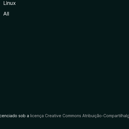
Linux
All
licenciado sob a
licença Creative Commons Atribuição-CompartilhaIg