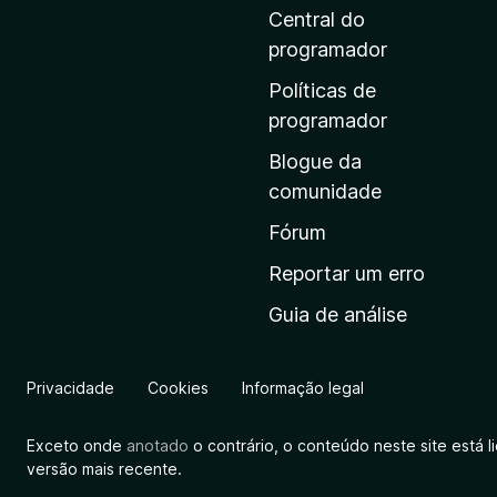
i
Central do
n
programador
a
Políticas de
i
programador
n
Blogue da
i
comunidade
c
i
Fórum
a
Reportar um erro
l
Guia de análise
d
a
M
Privacidade
Cookies
Informação legal
o
z
Exceto onde
anotado
o contrário, o conteúdo neste site está 
i
versão mais recente.