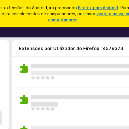
zar extensões do Android, irá precisar do
Firefox para Android
. Par
ox para complementos de computadores, por favor
visite o nosso s
computadores
.
Extensões por Utilizador do Firefox 14579373
N
ã
o
e
x
i
N
s
ã
t
o
e
e