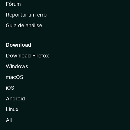
i
Fórum
d
a
n
Reportar um erro
i
Guia de análise
c
i
a
Download
l
Download Firefox
d
Windows
a
M
macOS
o
iOS
z
i
Android
l
Linux
l
All
a