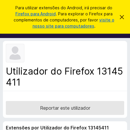
P
Iniciar sessão
Para utilizar extensões do Android, irá precisar do
e
Firefox para Android
. Para explorar o Firefox para
C
D
s
complementos de computadores, por favor
visite o
e
o
nosso site para computadores
.
s
q
m
c
u
a
p
r
i
l
t
s
a
e
r
a
m
e
r
s
e
t
Utilizador do Firefox 13145
n
e
a
411
t
v
o
i
s
s
o
d
o
Reportar este utilizador
F
i
Extensões por Utilizador do Firefox 13145411
r