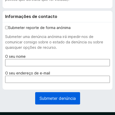
Informações de contacto
Submeter reporte de forma anónima
Submeter uma denúncia anónima irá impedir-nos de
comunicar consigo sobre o estado da denúncia ou sobre
quaisquer opções de recurso.
(
O seu nome
r
e
q
(
O seu endereço de e-mail
u
r
e
e
r
q
i
u
Submeter denúncia
d
e
o
r
)
i