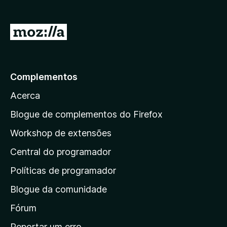
d
o
)
I
r
p
a
Complementos
r
Acerca
a
a
Blogue de complementos do Firefox
p
Workshop de extensões
á
Central do programador
g
i
Políticas de programador
n
Blogue da comunidade
a
i
Fórum
n
Reportar um erro