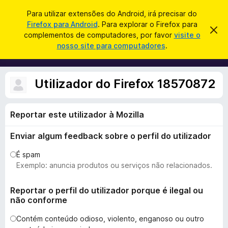
P
Iniciar sessão
Para utilizar extensões do Android, irá precisar do
e
Firefox para Android
. Para explorar o Firefox para
C
D
s
complementos de computadores, por favor
visite o
e
o
nosso site para computadores
.
s
q
m
c
u
a
p
r
i
l
t
Utilizador do Firefox 18570872
s
a
e
r
a
m
e
r
s
Reportar este utilizador à Mozilla
e
t
n
e
Enviar algum feedback sobre o perfil do utilizador
a
t
v
o
i
É spam
s
s
Exemplo: anuncia produtos ou serviços não relacionados.
o
d
o
Reportar o perfil do utilizador porque é ilegal ou
não conforme
F
i
Contém conteúdo odioso, violento, enganoso ou outro
r