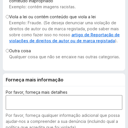
conteúdo inapropriado
e
Exemplo: contém imagens racistas.
f
Viola a lei ou contém conteúdo que viola a lei
o
Exemplo: Fraude. (Se deseja denunciar uma violação de
x
direitos de autor ou de marca registada, pode saber mais
sobre como fazer isso no nosso
artigo de Reportação de
violações de direitos de autor ou de marca registada
).
Outra coisa
Qualquer coisa que não se encaixe nas outras categorias.
Forneça mais informação
Por favor, forneça mais detalhes
Por favor, forneça qualquer informação adicional que possa
ajudar-nos a compreender a sua denúncia (incluindo qual a
política que acredita que foi violada).