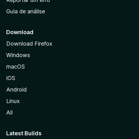
i
Guia de análise
c
i
a
Download
l
Download Firefox
d
Windows
a
M
macOS
o
iOS
z
i
Android
l
Linux
l
All
a
Latest Builds