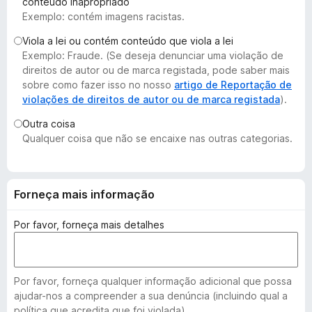
conteúdo inapropriado
e
Exemplo: contém imagens racistas.
f
Viola a lei ou contém conteúdo que viola a lei
o
Exemplo: Fraude. (Se deseja denunciar uma violação de
x
direitos de autor ou de marca registada, pode saber mais
sobre como fazer isso no nosso
artigo de Reportação de
violações de direitos de autor ou de marca registada
).
Outra coisa
Qualquer coisa que não se encaixe nas outras categorias.
Forneça mais informação
Por favor, forneça mais detalhes
Por favor, forneça qualquer informação adicional que possa
ajudar-nos a compreender a sua denúncia (incluindo qual a
política que acredita que foi violada).