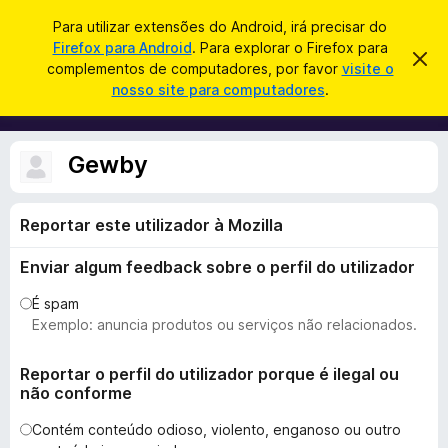
P
Iniciar sessão
Para utilizar extensões do Android, irá precisar do
e
Firefox para Android
. Para explorar o Firefox para
C
D
s
complementos de computadores, por favor
visite o
e
o
nosso site para computadores
.
s
q
m
c
u
a
p
r
i
l
t
Gewby
s
a
e
r
a
m
e
r
s
Reportar este utilizador à Mozilla
e
t
n
e
Enviar algum feedback sobre o perfil do utilizador
a
t
v
o
i
É spam
s
s
Exemplo: anuncia produtos ou serviços não relacionados.
o
d
o
Reportar o perfil do utilizador porque é ilegal ou
não conforme
F
i
Contém conteúdo odioso, violento, enganoso ou outro
r