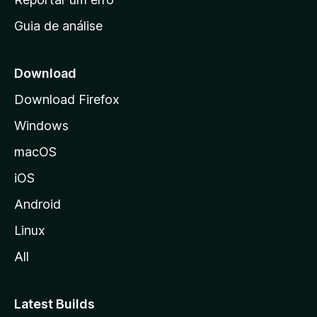
i
Guia de análise
c
i
a
Download
l
Download Firefox
d
Windows
a
M
macOS
o
iOS
z
i
Android
l
Linux
l
All
a
Latest Builds