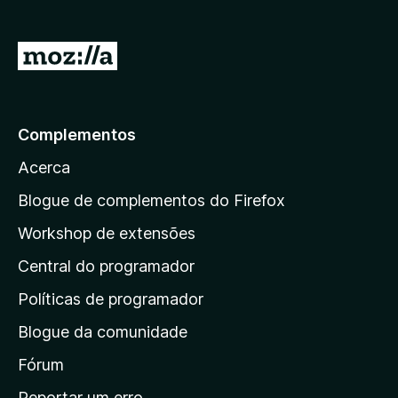
d
o
)
I
r
p
a
Complementos
r
Acerca
a
a
Blogue de complementos do Firefox
p
Workshop de extensões
á
Central do programador
g
i
Políticas de programador
n
Blogue da comunidade
a
i
Fórum
n
Reportar um erro