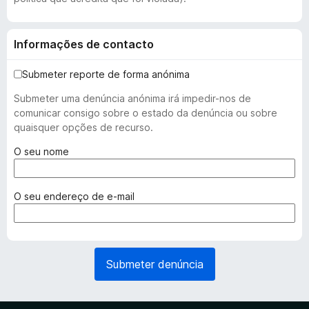
Informações de contacto
Submeter reporte de forma anónima
Submeter uma denúncia anónima irá impedir-nos de
comunicar consigo sobre o estado da denúncia ou sobre
quaisquer opções de recurso.
(
O seu nome
r
e
q
(
O seu endereço de e-mail
u
r
e
e
r
q
i
u
Submeter denúncia
d
e
o
r
)
i