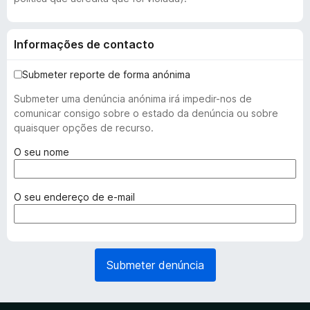
Informações de contacto
Submeter reporte de forma anónima
Submeter uma denúncia anónima irá impedir-nos de
comunicar consigo sobre o estado da denúncia ou sobre
quaisquer opções de recurso.
(
O seu nome
r
e
q
(
O seu endereço de e-mail
u
r
e
e
r
q
i
u
Submeter denúncia
d
e
o
r
)
i