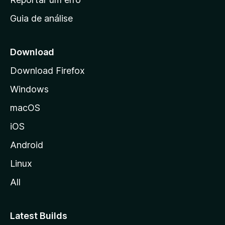
i
Guia de análise
c
i
a
Download
l
Download Firefox
d
Windows
a
M
macOS
o
iOS
z
i
Android
l
Linux
l
All
a
Latest Builds