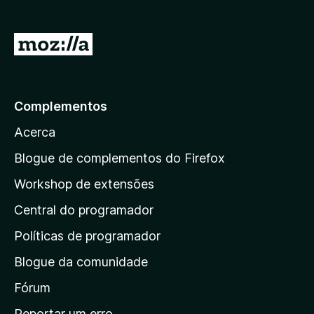
d
o
)
I
r
p
a
Complementos
r
Acerca
a
a
Blogue de complementos do Firefox
p
Workshop de extensões
á
Central do programador
g
i
Políticas de programador
n
Blogue da comunidade
a
i
Fórum
n
Reportar um erro