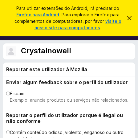
P
Iniciar sessão
Para utilizar extensões do Android, irá precisar do
e
Firefox para Android
. Para explorar o Firefox para
C
D
s
complementos de computadores, por favor
visite o
e
o
nosso site para computadores
.
s
q
m
c
u
a
p
r
i
l
t
Crystalnowell
s
a
e
r
a
m
e
r
s
Reportar este utilizador à Mozilla
e
t
n
e
Enviar algum feedback sobre o perfil do utilizador
a
t
v
o
i
É spam
s
s
Exemplo: anuncia produtos ou serviços não relacionados.
o
d
o
Reportar o perfil do utilizador porque é ilegal ou
não conforme
F
i
Contém conteúdo odioso, violento, enganoso ou outro
r