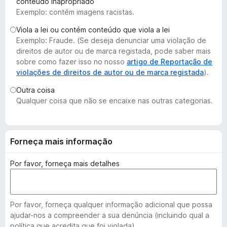
conteúdo inapropriado
e
Exemplo: contém imagens racistas.
f
Viola a lei ou contém conteúdo que viola a lei
o
Exemplo: Fraude. (Se deseja denunciar uma violação de
x
direitos de autor ou de marca registada, pode saber mais
sobre como fazer isso no nosso
artigo de Reportação de
violações de direitos de autor ou de marca registada
).
Outra coisa
Qualquer coisa que não se encaixe nas outras categorias.
Forneça mais informação
Por favor, forneça mais detalhes
Por favor, forneça qualquer informação adicional que possa
ajudar-nos a compreender a sua denúncia (incluindo qual a
política que acredita que foi violada).