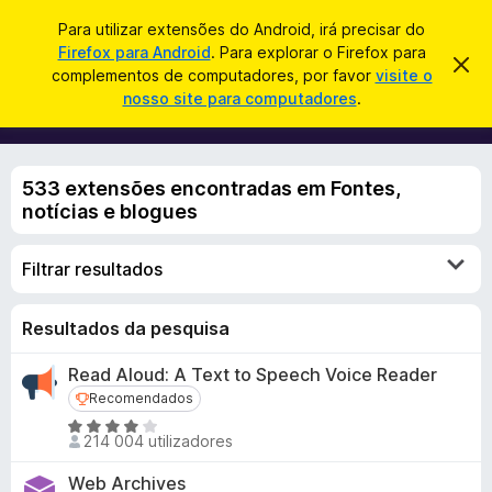
P
Iniciar sessão
Para utilizar extensões do Android, irá precisar do
e
Firefox para Android
. Para explorar o Firefox para
C
D
s
complementos de computadores, por favor
visite o
e
o
nosso site para computadores
.
s
q
m
c
u
a
p
r
i
l
t
s
533 extensões encontradas em Fontes,
a
e
r
a
notícias e blogues
m
e
r
s
e
t
Filtrar resultados
n
e
a
t
v
o
Resultados da pesquisa
i
s
s
o
Read Aloud: A Text to Speech Voice Reader
d
Recomendados
Recomendados
o
A
F
214 004 utilizadores
v
i
a
Web Archives
r