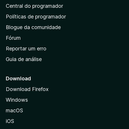
Central do programador
g
i
Políticas de programador
n
Blogue da comunidade
a
i
Fórum
n
Reportar um erro
i
Guia de análise
c
i
a
Download
l
Download Firefox
d
Windows
a
M
macOS
o
iOS
z