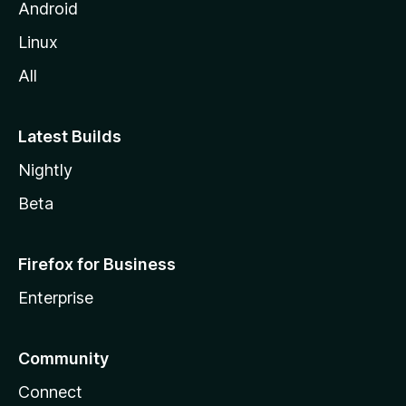
i
Android
l
Linux
l
All
a
Latest Builds
Nightly
Beta
Firefox for Business
Enterprise
Community
Connect