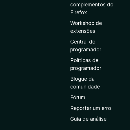
a
complementos do
a
Firefox
p
Workshop de
á
extensões
g
i
Central do
n
programador
a
Políticas de
i
programador
n
Blogue da
i
comunidade
c
i
Fórum
a
Reportar um erro
l
Guia de análise
d
a