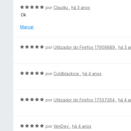
5
d
A
por
Claudiu
,
há 3 anos
d
o
v
e
Ok
e
a
5
m
l
Marcar
5
i
d
a
e
d
A
5
por
Utilizador do Firefox 17956889
,
há 3 a
o
v
e
a
m
l
5
i
A
por
Coldblackice
,
há 4 anos
d
a
v
e
d
a
5
o
l
e
i
A
por
Utilizador do Firefox 17557264
,
há 4 a
m
a
v
5
d
a
d
o
l
e
e
i
A
por
VenDev
,
há 4 anos
5
m
a