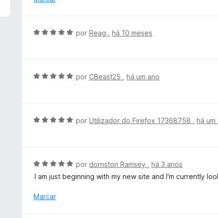
5
i
d
a
e
d
A
5
por
Reag
,
há 10 meses
o
v
e
a
m
l
5
i
A
por
CBeast25
,
há um ano
d
a
v
e
d
a
5
o
l
e
i
A
por
Utilizador do Firefox 17368758
,
há um
m
a
v
5
d
a
d
o
l
e
e
i
A
por
dornston Ramsey
,
há 3 anos
5
m
a
v
I am just beginning with my new site and I'm currently lo
5
d
a
d
o
l
Marcar
e
e
i
5
m
a