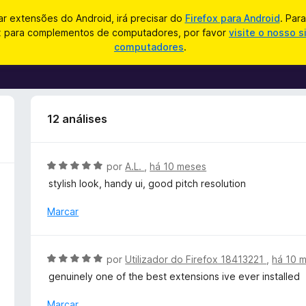
zar extensões do Android, irá precisar do
Firefox para Android
. Par
ox para complementos de computadores, por favor
visite o nosso s
computadores
.
12 análises
A
por
A.L.
,
há 10 meses
v
stylish look, handy ui, good pitch resolution
a
l
Marcar
i
a
d
A
por
Utilizador do Firefox 18413221
,
há 10 
o
v
genuinely one of the best extensions ive ever installed
e
a
m
l
Marcar