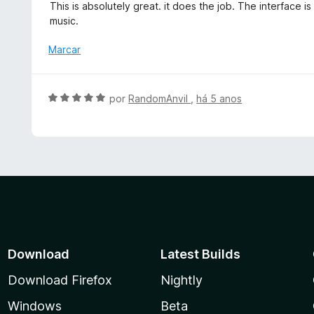
v
This is absolutely great. it does the job. The interface 
5
d
a
music.
d
o
l
e
e
i
Marcar
5
m
a
5
d
d
o
A
por
RandomAnvil
,
há 5 anos
e
e
v
5
m
a
5
l
d
i
e
a
5
d
o
e
m
5
Download
Latest Builds
d
e
Download Firefox
Nightly
5
Windows
Beta