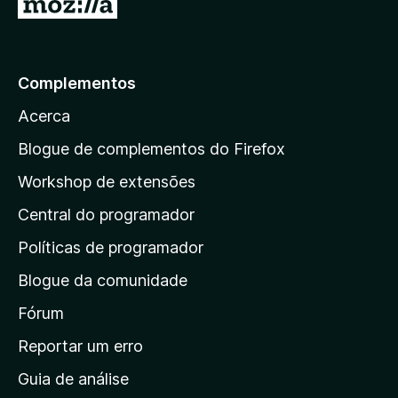
I
r
p
a
Complementos
r
Acerca
a
a
Blogue de complementos do Firefox
p
Workshop de extensões
á
Central do programador
g
i
Políticas de programador
n
Blogue da comunidade
a
i
Fórum
n
Reportar um erro
i
Guia de análise
c