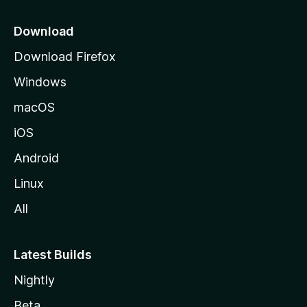
i
a
Download
l
Download Firefox
d
Windows
a
M
macOS
o
iOS
z
i
Android
l
Linux
l
All
a
Latest Builds
Nightly
Beta