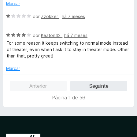
e
d
l
Marcar
m
e
i
1
5
a
A
por
Zzokker
,
há 7 meses
d
d
v
e
o
a
5
e
A
l
por
Keaton42
,
há 7 meses
m
v
i
For some reason it keeps switching to normal mode instead
4
a
a
of theater, even when I ask it to stay in theater mode. Other
d
l
d
than that, pretty great!
e
i
o
5
a
e
Marcar
d
m
o
1
Anterior
Seguinte
e
d
m
e
Página 1 de 56
4
5
d
e
5