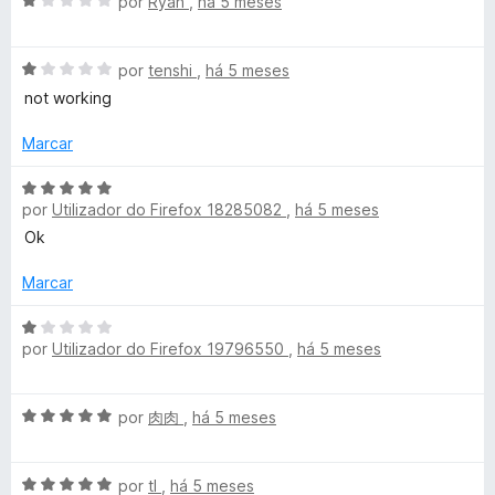
o
A
por
Ryan
,
há 5 meses
e
v
m
a
A
1
l
por
tenshi
,
há 5 meses
v
d
i
not working
a
e
a
l
5
d
Marcar
i
o
a
e
A
d
m
por
Utilizador do Firefox 18285082
,
há 5 meses
v
o
1
a
Ok
e
d
l
m
e
i
Marcar
1
5
a
d
d
A
e
por
Utilizador do Firefox 19796550
,
há 5 meses
o
v
5
e
a
m
l
A
por
肉肉
,
há 5 meses
5
i
v
d
a
a
e
d
A
l
por
tl
,
há 5 meses
5
o