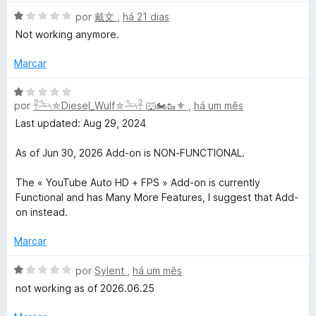
a
a
A
l
por
戴文
,
há 21 dias
d
u
v
i
o
Not working anymore.
a
a
e
b
l
d
m
Marcar
i
o
5
e
a
e
d
A
d
m
por
𓋹𓃢⛤Diesel_Wulf⛤𓃢𓋹 🐺🏍️🥾⚜️
,
há um mês
e
v
o
1
5
a
H
Last updated: Aug 29, 2024
e
d
l
m
e
i
As of Jun 30, 2026 Add-on is NON-FUNCTIONAL.
i
1
5
a
d
d
The « YouTube Auto HD + FPS » Add-on is currently
g
e
o
Functional and has Many More Features, I suggest that Add-
5
e
on instead.
h
m
1
Marcar
d
D
e
A
por
Sylent
,
há um mês
5
v
not working as of 2026.06.25
e
a
l