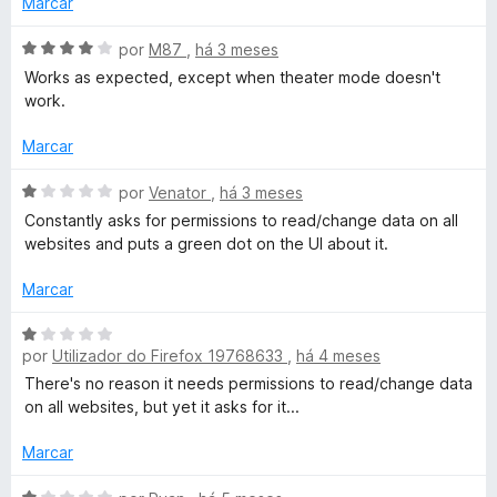
Marcar
i
o
a
e
A
por
M87
,
há 3 meses
d
m
v
Works as expected, except when theater mode doesn't
o
2
a
work.
e
d
l
m
e
i
Marcar
1
5
a
d
d
A
por
Venator
,
há 3 meses
e
o
v
Constantly asks for permissions to read/change data on all
5
e
a
websites and puts a green dot on the UI about it.
m
l
4
i
Marcar
d
a
e
d
A
5
o
por
Utilizador do Firefox 19768633
,
há 4 meses
v
e
a
There's no reason it needs permissions to read/change data
m
l
on all websites, but yet it asks for it...
1
i
d
a
Marcar
e
d
5