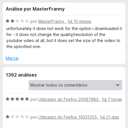
e
3
e
Análise por MasterFranny
,
f
s
8
o
d
A
por
MasterFranny
,
há 10 meses
x
p
e
v
unfortunately it does not work for the option i downloaded it
5
a
for - it does not change the quality/resolution of the
l
youtube video at all, but it does set the size of the video to
a
i
the specified one.
a
r
d
Marcar
o
a
e
1392 análises
m
2
Y
d
e
o
5
A
por
Utilizador do Firefox 20087980
,
há 7 horas
v
u
a
A
l
por
Utilizador do Firefox 19331255
,
há 21 dias
v
T
i