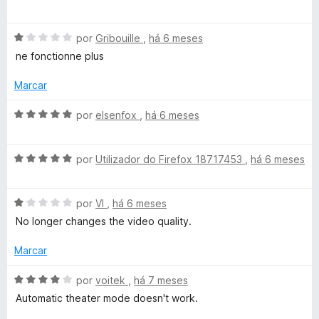
v
i
e
a
a
m
A
l
por
Gribouille
,
há 6 meses
d
1
v
i
o
ne fonctionne plus
d
a
a
e
e
l
d
m
Marcar
5
i
o
5
a
e
d
A
por
elsenfox
,
há 6 meses
d
m
e
v
o
5
5
a
e
d
A
l
por
Utilizador do Firefox 18717453
,
há 6 meses
m
e
v
i
1
5
a
a
d
A
l
por
VI
,
há 6 meses
d
e
v
i
o
No longer changes the video quality.
5
a
a
e
l
d
m
Marcar
i
o
5
a
e
d
A
por
voitek
,
há 7 meses
d
m
e
v
Automatic theater mode doesn't work.
o
5
5
a