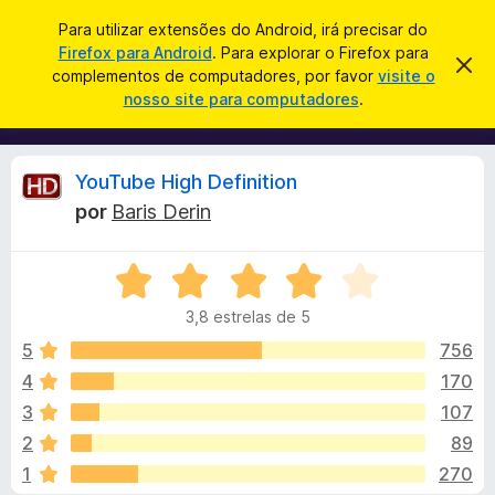
P
Iniciar sessão
Para utilizar extensões do Android, irá precisar do
e
Firefox para Android
. Para explorar o Firefox para
C
D
s
complementos de computadores, por favor
visite o
e
o
nosso site para computadores
.
s
q
m
c
u
a
p
r
i
l
t
A
YouTube High Definition
s
a
e
r
a
por
Baris Derin
m
e
n
r
s
e
t
A
n
e
á
a
v
t
v
3,8 estrelas de 5
a
o
i
l
l
s
5
756
s
o
i
4
170
d
i
a
o
3
107
d
F
o
s
2
89
e
i
1
270
m
r