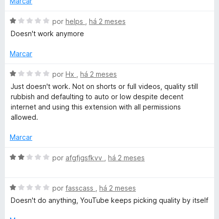
Marcar
f
i
a
A
por
helps
,
há 2 meses
d
i
v
Doesn't work anymore
o
a
e
l
Marcar
n
m
i
1
a
A
por
Hx
,
há 2 meses
i
d
d
v
Just doesn't work. Not on shorts or full videos, quality still
e
o
a
rubbish and defaulting to auto or low despite decent
t
5
e
l
internet and using this extension with all permissions
m
i
allowed.
1
i
a
d
d
Marcar
e
o
o
5
e
A
por
afgfjgsfkvv
,
há 2 meses
m
v
n
1
a
d
A
l
por
fasscass
,
há 2 meses
e
v
i
Doesn't do anything, YouTube keeps picking quality by itself
5
a
a
l
d