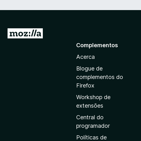
I
r
Complementos
p
Acerca
a
r
Blogue de
a
complementos do
a
Firefox
p
Workshop de
á
extensões
g
i
Central do
n
programador
a
Políticas de