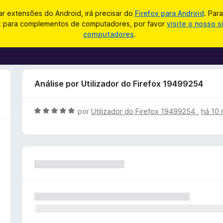
zar extensões do Android, irá precisar do
Firefox para Android
. Par
ox para complementos de computadores, por favor
visite o nosso s
computadores
.
Análise por Utilizador do Firefox 19499254
A
por
Utilizador do Firefox 19499254
,
há 10
v
a
l
i
a
d
o
e
m
5