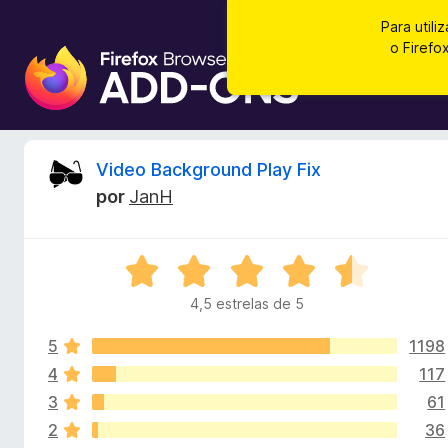
Para utili
o Firef
C
o
m
p
l
A
Video Background Play Fix
e
por
JanH
m
n
e
n
á
A
t
v
o
4,5 estrelas de 5
l
a
s
l
d
5
1198
i
i
o
a
4
117
d
F
3
61
s
o
i
2
36
e
r