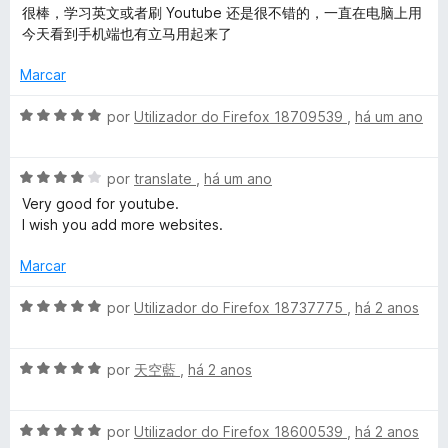
v
i
o
很棒，学习英文或者刷 Youtube 还是很不错的，一直在电脑上用
a
a
u
e
今天看到手机端也有立马用起来了
l
d
m
i
o
5
Marcar
b
a
e
d
d
m
e
A
por
Utilizador do Firefox 18709539
,
há um ano
e
o
5
5
v
e
d
a
A
m
e
A
l
por
translate
,
há um ano
5
5
v
i
Very good for youtube.
d
a
a
I
I wish you add more websites.
e
l
d
5
i
o
Marcar
S
a
e
d
m
A
por
Utilizador do Firefox 18737775
,
há 2 anos
u
o
5
v
e
d
a
b
m
e
A
l
por
天空藍
,
há 2 anos
4
5
v
i
d
a
a
t
e
A
l
por
Utilizador do Firefox 18600539
,
há 2 anos
d