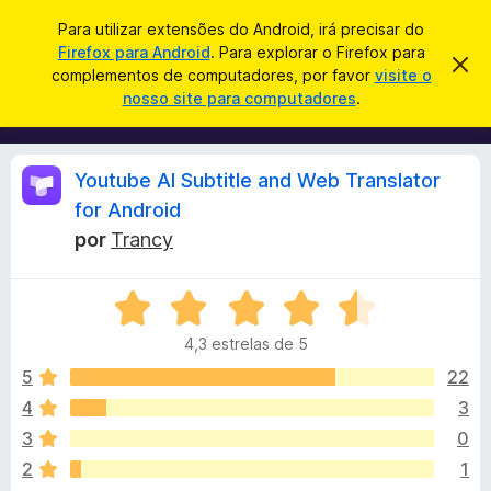
P
Iniciar sessão
Para utilizar extensões do Android, irá precisar do
e
Firefox para Android
. Para explorar o Firefox para
C
D
s
complementos de computadores, por favor
visite o
e
o
nosso site para computadores
.
s
q
m
c
u
a
p
r
i
l
t
A
Youtube AI Subtitle and Web Translator
s
a
e
r
a
for Android
m
e
n
r
por
Trancy
s
e
t
n
e
á
a
t
A
v
v
o
i
l
4,3 estrelas de 5
s
a
s
o
l
5
22
d
i
i
o
4
3
a
F
s
3
0
d
i
o
2
1
r
e