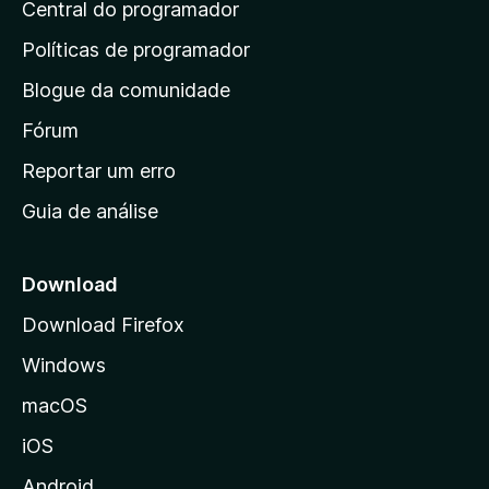
Central do programador
g
i
Políticas de programador
n
Blogue da comunidade
a
i
Fórum
n
Reportar um erro
i
Guia de análise
c
i
a
Download
l
Download Firefox
d
Windows
a
M
macOS
o
iOS
z
i
Android