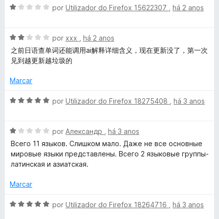
b
A
l
por
Utilizador do Firefox 15622307
,
há 2 anos
d
m
e
v
i
o
5
5
T
a
a
e
d
A
l
por
xxx
,
há 2 anos
d
m
e
r
v
i
o
5
5
之前日语查单词还能调用ai解释详细含义，现在更新没了，第一次
a
a
e
d
见到越更新越垃圾的
l
d
m
a
e
i
o
5
5
Marcar
a
e
d
n
d
m
e
A
por
Utilizador do Firefox 18275408
,
há 3 anos
o
1
5
v
s
e
d
a
m
e
A
l
por
Александр
,
há 3 anos
l
2
5
v
i
Всего 11 языков. Слишком мало. Даже не все основные
d
a
a
мировые языки представлены. Всего 2 языковые группы-
e
l
d
a
латинская и азиатская.
5
i
o
a
e
Marcar
t
d
m
o
5
A
por
Utilizador do Firefox 18264716
,
há 3 anos
o
e
d
v