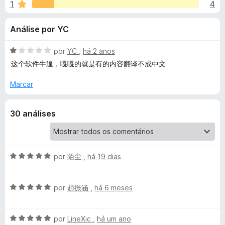
e
1
4
m
e
4
f
s
Análise por YC
,
o
3
x
p
d
A
por
YC
,
há 2 anos
e
v
这个软件牛逼，嘎嘎的就是有的内容翻译不成中文
a
5
a
l
Marcar
i
r
a
30 análises
d
a
o
e
Y
m
1
A
por
陌尘
,
há 19 dias
d
v
o
e
a
A
5
l
por
趙振涵
,
há 6 meses
u
v
i
a
a
t
A
l
por
LineXic
,
há um ano
d