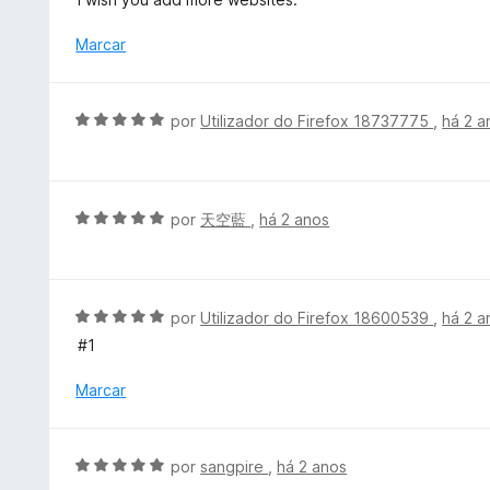
o
l
e
i
Marcar
m
a
5
d
d
o
A
por
Utilizador do Firefox 18737775
,
há 2 a
e
e
v
5
m
a
4
l
d
i
A
por
天空藍
,
há 2 anos
e
a
v
5
d
a
o
l
e
i
A
por
Utilizador do Firefox 18600539
,
há 2 a
m
a
v
#1
5
d
a
d
o
l
Marcar
e
e
i
5
m
a
5
d
A
por
sangpire
,
há 2 anos
d
o
v