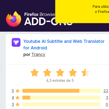
Para utili
o Firef
C
o
m
p
l
A
Youtube AI Subtitle and Web Translator
e
for Android
m
n
por
Trancy
e
n
á
t
A
o
l
v
s
4,3 estrelas de 5
a
d
i
l
o
5
22
i
F
a
4
3
s
i
d
3
0
o
r