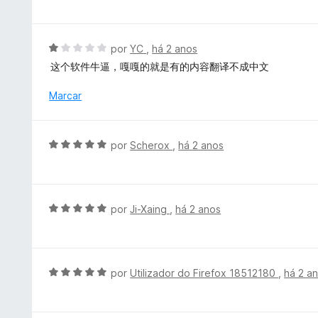
e
e
a
5
m
l
5
i
A
por
YC
,
há 2 anos
d
a
v
e
这个软件牛逼，嘎嘎的就是有的内容翻译不成中文
d
a
5
o
l
Marcar
e
i
m
a
5
d
A
por
Scherox
,
há 2 anos
d
o
v
e
e
a
5
m
l
1
i
A
por
Ji-Xaing
,
há 2 anos
d
a
v
e
d
a
5
o
l
e
i
A
por
Utilizador do Firefox 18512180
,
há 2 a
m
a
v
5
d
a
d
o
l