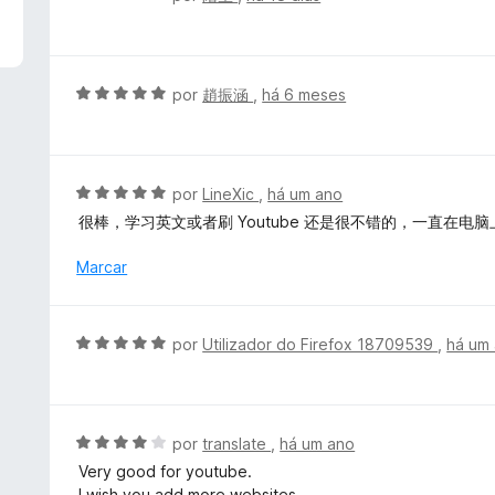
d
v
e
a
5
l
i
A
por
趙振涵
,
há 6 meses
a
v
d
a
o
l
e
i
A
por
LineXic
,
há um ano
m
a
v
很棒，学习英文或者刷 Youtube 还是很不错的，一直在
5
d
a
d
o
l
Marcar
e
e
i
5
m
a
5
d
A
por
Utilizador do Firefox 18709539
,
há um
d
o
v
e
e
a
5
m
l
5
i
A
por
translate
,
há um ano
d
a
v
e
Very good for youtube.
d
a
5
I wish you add more websites.