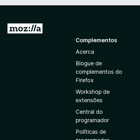
I
r
Complementos
p
Acerca
a
r
Blogue de
a
complementos do
a
Firefox
p
Workshop de
á
extensões
g
i
Central do
n
programador
a
Políticas de
i