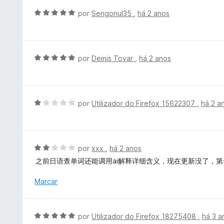
e
e
i
A
por
Sengonul35
,
há 2 anos
5
m
a
v
5
d
a
d
o
l
e
e
i
A
por
Deinis Tovar
,
há 2 anos
5
m
a
v
5
d
a
d
o
l
e
e
i
A
por
Utilizador do Firefox 15622307
,
há 2 a
5
m
a
v
5
d
a
d
o
l
e
e
i
A
por
xxx
,
há 2 anos
5
m
a
v
之前日语查单词还能调用ai解释详细含义，现在更新没了，
5
d
a
d
o
l
Marcar
e
e
i
5
m
a
1
d
A
por
Utilizador do Firefox 18275408
,
há 3 a
d
o