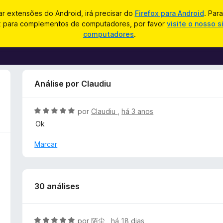
zar extensões do Android, irá precisar do
Firefox para Android
. Par
ox para complementos de computadores, por favor
visite o nosso s
computadores
.
Análise por Claudiu
A
por
Claudiu
,
há 3 anos
v
Ok
a
l
Marcar
i
a
d
o
30 análises
e
m
5
A
por
陌尘
,
há 18 dias