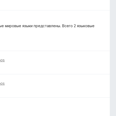
ные мировые языки представлены. Всего 2 языковые
nos
nos