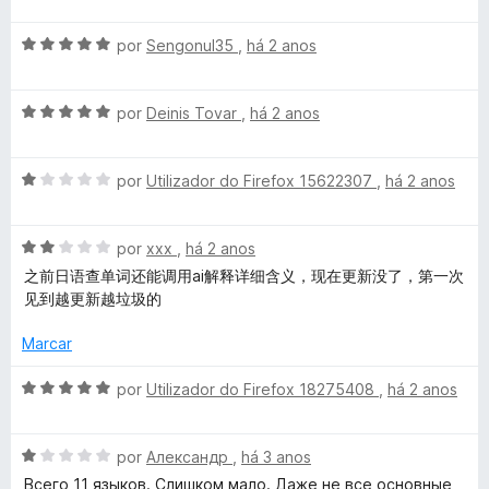
b
i
o
5
a
a
e
A
l
por
Sengonul35
,
há 2 anos
d
m
T
v
i
o
5
a
a
e
d
r
A
l
por
Deinis Tovar
,
há 2 anos
d
m
e
v
i
o
5
5
a
a
a
e
d
A
l
por
Utilizador do Firefox 15622307
,
há 2 anos
d
m
e
v
i
o
5
5
n
a
a
e
d
A
l
por
xxx
,
há 2 anos
d
m
e
s
v
i
o
5
5
之前日语查单词还能调用ai解释详细含义，现在更新没了，第一次
a
a
e
d
见到越更新越垃圾的
l
l
d
m
e
i
o
5
5
Marcar
a
e
d
a
d
m
e
A
por
Utilizador do Firefox 18275408
,
há 2 anos
o
1
5
v
t
e
d
a
m
e
A
l
por
Александр
,
há 3 anos
o
2
5
v
i
Всего 11 языков. Слишком мало. Даже не все основные