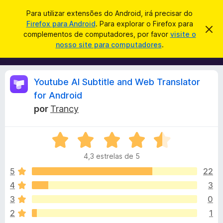
P
Iniciar sessão
Para utilizar extensões do Android, irá precisar do
e
Firefox para Android
. Para explorar o Firefox para
C
D
s
complementos de computadores, por favor
visite o
e
o
nosso site para computadores
.
s
q
m
c
u
a
p
r
i
l
t
A
Youtube AI Subtitle and Web Translator
s
a
e
r
a
for Android
m
e
n
r
por
Trancy
s
e
t
n
e
á
a
t
A
v
v
o
i
l
4,3 estrelas de 5
s
a
s
o
l
5
22
d
i
i
o
4
3
a
F
s
3
0
d
i
o
2
1
r
e