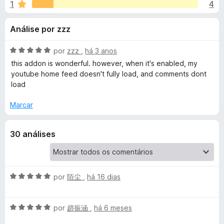
e
1
4
m
e
4
f
s
Análise por zzz
,
o
3
x
p
d
A
por
zzz
,
há 3 anos
e
v
this addon is wonderful. however, when it's enabled, my
a
5
a
youtube home feed doesn't fully load, and comments dont
l
load
i
r
a
Marcar
d
a
o
30 análises
e
Y
m
5
d
o
e
A
por
陌尘
,
há 16 dias
5
v
u
a
A
l
por
趙振涵
,
há 6 meses
t
v
i