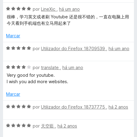
a
a
A
l
u
por
LineXic
,
há um ano
d
v
i
o
很棒，学习英文或者刷 Youtube 还是很不错的，一直在电脑上用
a
a
e
今天看到手机端也有立马用起来了
b
l
d
m
i
o
5
Marcar
e
a
e
d
d
m
e
A
por
Utilizador do Firefox 18709539
,
há um ano
A
o
5
5
v
e
d
a
m
e
A
l
por
translate
,
há um ano
I
5
5
v
i
Very good for youtube.
d
a
a
I wish you add more websites.
S
e
l
d
5
i
o
Marcar
u
a
e
d
m
A
por
Utilizador do Firefox 18737775
,
há 2 anos
b
o
5
v
e
d
a
m
e
A
l
por
天空藍
,
há 2 anos
t
4
5
v
i