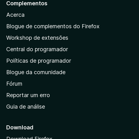
Complementos
r
Acerca
a
a
Blogue de complementos do Firefox
p
Workshop de extensões
á
Central do programador
g
i
Políticas de programador
n
Blogue da comunidade
a
i
Fórum
n
Reportar um erro
i
Guia de análise
c
i
a
Download
l
Download Firefox