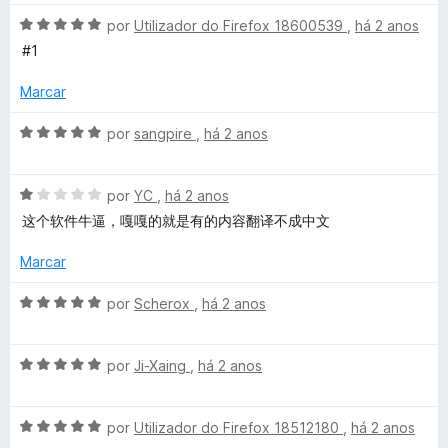
d
a
a
i
e
A
l
por
Utilizador do Firefox 18600539
,
há 2 anos
d
5
v
i
o
#1
t
a
a
e
l
d
m
Marcar
i
o
l
5
a
e
d
A
por
sangpire
,
há 2 anos
d
m
e
v
e
o
5
5
a
e
d
A
l
por
YC
,
há 2 anos
a
m
e
v
i
这个软件牛逼，嘎嘎的就是有的内容翻译不成中文
5
5
a
a
n
d
l
d
Marcar
e
i
o
5
a
e
d
A
por
Scherox
,
há 2 anos
d
m
v
o
5
a
W
e
d
A
l
por
Ji-Xaing
,
há 2 anos
m
e
v
i
e
1
5
a
a
d
A
l
por
Utilizador do Firefox 18512180
,
há 2 anos
d
e
v