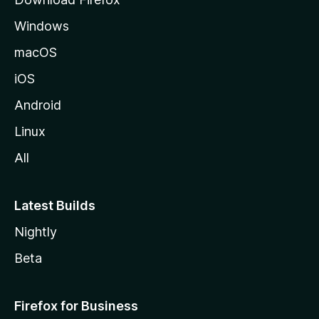
d
Windows
a
M
macOS
o
iOS
z
i
Android
l
Linux
l
All
a
Latest Builds
Nightly
Beta
Firefox for Business