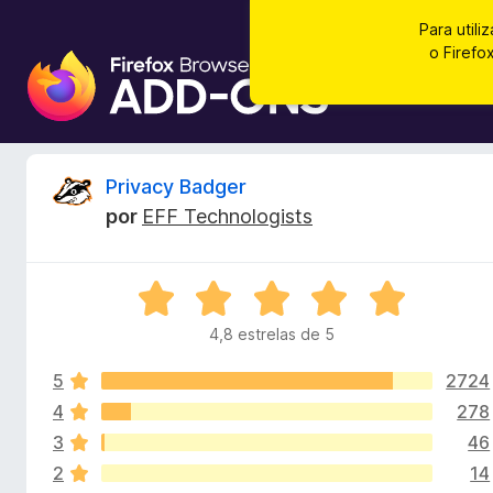
Para utili
o Firef
C
o
m
p
l
A
Privacy Badger
e
por
EFF Technologists
m
n
e
n
á
A
t
v
o
4,8 estrelas de 5
l
a
s
l
d
5
2724
i
i
o
a
4
278
d
F
3
46
s
o
i
2
14
e
r