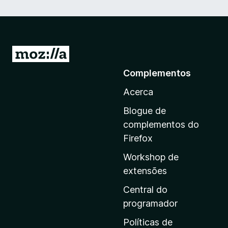
I
r
Complementos
p
Acerca
a
r
Blogue de
a
complementos do
a
Firefox
p
Workshop de
á
extensões
g
i
Central do
n
programador
a
Políticas de