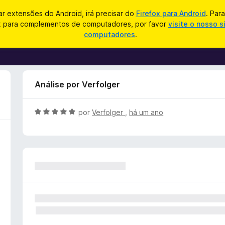
zar extensões do Android, irá precisar do
Firefox para Android
. Par
ox para complementos de computadores, por favor
visite o nosso s
computadores
.
Análise por Verfolger
A
por
Verfolger
,
há um ano
v
a
l
i
a
d
o
e
m
5