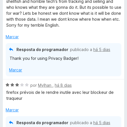
d
shellfish and horrible tech's from tracking and selling and
i
o
who knows what they are gonna do it. But its possible to use
a
e
for war? Lets be honest we dont know what is it will be done
d
m
with those data. I mean we dont know where how when etc.
o
5
Sorry for my terrible English.
e
d
m
e
Marcar
5
5
d
Resposta do programador
publicado a
há 5 dias
e
Thank you for using Privacy Badger!
5
Marcar
A
por
Mylhan
,
há 8 dias
v
firefox prévois de le rendre inutile avec leur blockeur de
a
traqueur
l
i
Marcar
a
d
Resposta do programador
publicado a
há 5 dias
o