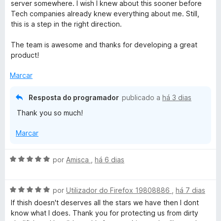
a
server somewhere. I wish I knew about this sooner before
e
d
l
Tech companies already knew everything about me. Still,
a
m
e
i
this is a step in the right direction.
5
5
a
c
d
d
The team is awesome and thanks for developing a great
e
o
product!
5
y
e
m
Marcar
5
B
d
Resposta do programador
publicado a
há 3 dias
e
a
Thank you so much!
5
Marcar
d
g
A
por
Amisca
,
há 6 dias
v
a
e
A
l
por
Utilizador do Firefox 19808886
,
há 7 dias
v
i
If thish doesn't deserves all the stars we have then I dont
r
a
a
know what I does. Thank you for protecting us from dirty
l