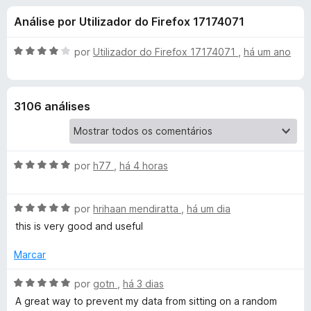
e
4
e
Análise por Utilizador do Firefox 17174071
,
f
s
8
o
d
A
por
Utilizador do Firefox 17174071
,
há um ano
x
p
e
v
5
a
l
a
3106 análises
i
a
r
d
o
A
a
por
h77
,
há 4 horas
e
v
m
a
4
P
A
l
por
hrihaan mendiratta
,
há um dia
d
v
i
e
this is very good and useful
r
a
a
5
l
d
Marcar
i
i
o
a
e
A
por
gotn
,
há 3 dias
d
m
v
v
A great way to prevent my data from sitting on a random
o
5