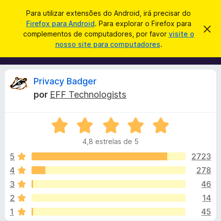
P
Iniciar sessão
Para utilizar extensões do Android, irá precisar do
e
Firefox para Android
. Para explorar o Firefox para
C
D
s
complementos de computadores, por favor
visite o
e
o
nosso site para computadores
.
s
q
m
c
u
a
p
r
i
l
t
A
Privacy Badger
s
a
e
r
a
por
EFF Technologists
m
e
n
r
s
e
t
A
n
e
á
a
v
t
v
4,8 estrelas de 5
a
o
i
l
l
s
5
2723
s
o
i
4
278
d
i
a
o
3
46
d
F
o
s
2
14
e
i
1
45
m
r