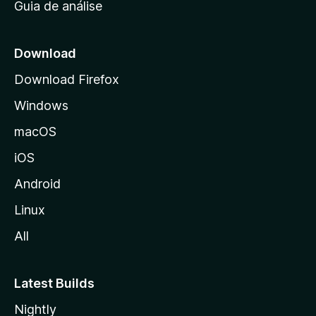
Guia de análise
c
i
a
Download
l
Download Firefox
d
Windows
a
M
macOS
o
iOS
z
i
Android
l
Linux
l
All
a
Latest Builds
Nightly