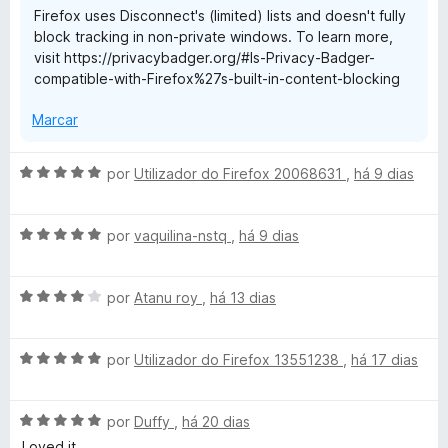
Firefox uses Disconnect's (limited) lists and doesn't fully
e
block tracking in non-private windows. To learn more,
m
visit https://privacybadger.org/#Is-Privacy-Badger-
3
compatible-with-Firefox%27s-built-in-content-blocking
d
e
Marcar
5
A
por
Utilizador do Firefox 20068631
,
há 9 dias
v
a
A
l
por
vaquilina-nstq
,
há 9 dias
v
i
a
a
A
l
por
Atanu roy
,
há 13 dias
d
v
i
o
a
a
e
A
l
por
Utilizador do Firefox 13551238
,
há 17 dias
d
m
v
i
o
5
a
a
e
d
A
l
por
Duffy
,
há 20 dias
d
m
e
v
i
o
5
5
Loved it