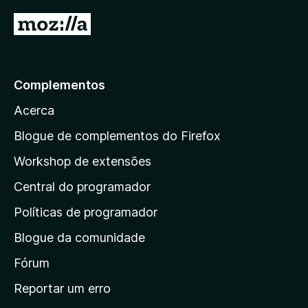
5
I
r
p
a
Complementos
r
Acerca
a
a
Blogue de complementos do Firefox
p
Workshop de extensões
á
Central do programador
g
i
Políticas de programador
n
Blogue da comunidade
a
i
Fórum
n
Reportar um erro
i