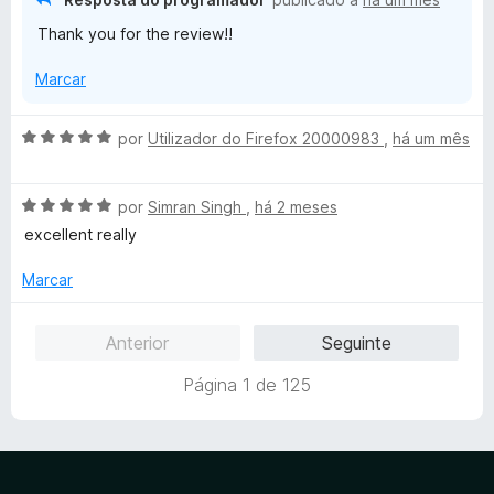
o
4
5
Thank you for the review!!
e
d
m
e
Marcar
5
5
d
e
A
por
Utilizador do Firefox 20000983
,
há um mês
5
v
a
A
l
por
Simran Singh
,
há 2 meses
v
i
excellent really
a
a
l
d
Marcar
i
o
a
e
Anterior
Seguinte
d
m
o
5
Página 1 de 125
e
d
m
e
5
5
d
e