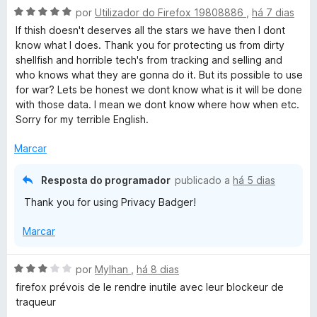
A
l
por
Utilizador do Firefox 19808886
,
há 7 dias
v
i
If thish doesn't deserves all the stars we have then I dont
a
a
know what I does. Thank you for protecting us from dirty
l
d
shellfish and horrible tech's from tracking and selling and
i
o
who knows what they are gonna do it. But its possible to use
a
e
for war? Lets be honest we dont know what is it will be done
d
m
with those data. I mean we dont know where how when etc.
o
5
Sorry for my terrible English.
e
d
m
e
Marcar
5
5
d
Resposta do programador
publicado a
há 5 dias
e
Thank you for using Privacy Badger!
5
Marcar
A
por
Mylhan
,
há 8 dias
v
firefox prévois de le rendre inutile avec leur blockeur de
a
traqueur
l