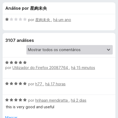
e
4
e
Análise por 星絢未央
,
f
s
8
o
d
A
por
星絢未央
,
há um ano
x
p
e
v
5
a
l
a
3107 análises
i
a
r
d
o
A
a
e
por
Utilizador do Firefox 20087764
,
há 15 minutos
v
m
a
1
P
l
d
A
por
h77
,
há 17 horas
i
e
r
v
a
5
a
d
A
l
por
hrihaan mendiratta
,
há 2 dias
i
o
v
i
e
this is very good and useful
a
a
m
v
l
d
Marcar
5