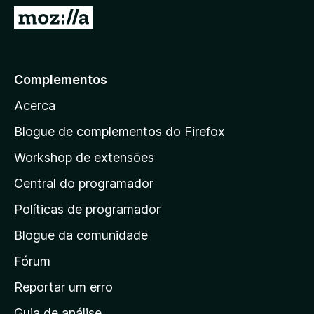
e
I
5
r
p
a
Complementos
r
Acerca
a
a
Blogue de complementos do Firefox
p
Workshop de extensões
á
Central do programador
g
i
Políticas de programador
n
Blogue da comunidade
a
i
Fórum
n
Reportar um erro
i
Guia de análise