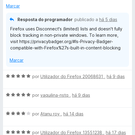
i
Marcar
a
d
Resposta do programador
publicado a
há 5 dias
o
Firefox uses Disconnect's (limited) lists and doesn't fully
e
block tracking in non-private windows. To learn more,
m
visit https://privacybadger.org/#Is-Privacy-Badger-
3
compatible-with-Firefox%27s-built-in-content-blocking
d
e
Marcar
5
A
por
Utilizador do Firefox 20068631
,
há 9 dias
v
a
A
l
por
vaquilina-nstq
,
há 9 dias
v
i
a
a
A
l
por
Atanu roy
,
há 14 dias
d
v
i
o
a
a
e
A
l
por
Utilizador do Firefox 13551238
,
há 17 dias
d
m