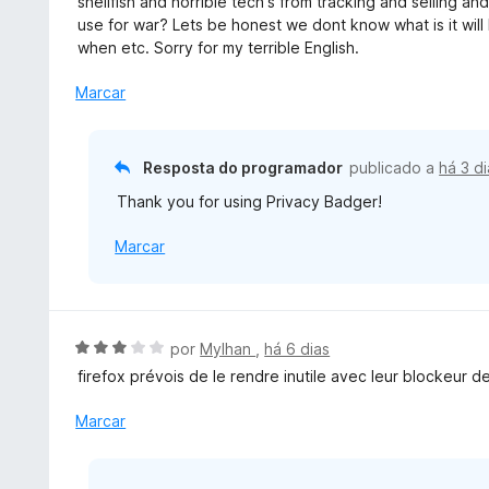
shellfish and horrible tech's from tracking and selling a
o
l
use for war? Lets be honest we dont know what is it wi
e
i
when etc. Sorry for my terrible English.
m
a
5
d
Marcar
d
o
e
e
5
m
Resposta do programador
publicado a
há 3 d
5
Thank you for using Privacy Badger!
d
e
Marcar
5
A
por
Mylhan
,
há 6 dias
v
firefox prévois de le rendre inutile avec leur blockeur d
a
l
Marcar
i
a
d