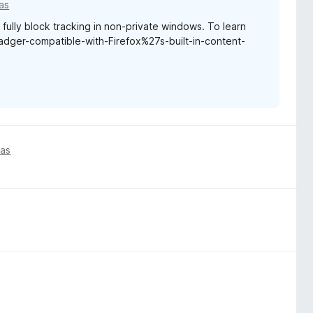
ias
t fully block tracking in non-private windows. To learn
Badger-compatible-with-Firefox%27s-built-in-content-
ias