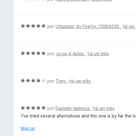
m
a
v
5
d
a
d
o
l
e
e
i
A
por
Utilizador do Firefox 15984530
,
há um
5
m
a
v
5
d
a
d
o
l
e
e
i
A
por
Jorge A Aviles
,
há um mês
5
m
a
v
5
d
a
d
o
l
e
e
i
A
por
Tony
,
há um mês
5
m
a
v
5
d
a
d
o
l
e
e
i
A
por
Danielle Valencia
,
há um mês
5
m
a
v
I've tried several alternatives and this one is by far the
5
d
a
d
o
l
Marcar
e
e
i