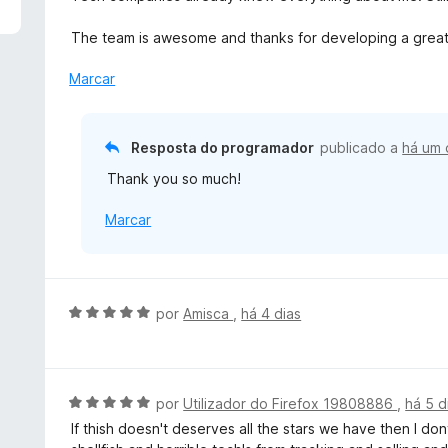
d
l
e
i
The team is awesome and thanks for developing a great
5
a
d
Marcar
o
e
m
Resposta do programador
publicado a
há um 
5
Thank you so much!
d
e
Marcar
5
A
por
Amisca
,
há 4 dias
v
a
l
i
A
por
Utilizador do Firefox 19808886
,
há 5 d
a
v
If thish doesn't deserves all the stars we have then I do
d
a