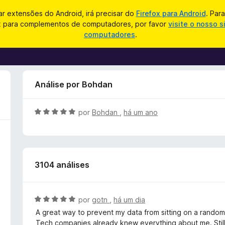
zar extensões do Android, irá precisar do
Firefox para Android
. Par
ox para complementos de computadores, por favor
visite o nosso s
computadores
.
Análise por Bohdan
A
por
Bohdan
,
há um ano
v
a
l
i
3104 análises
a
d
o
e
A
por
gotn
,
há um dia
m
v
A great way to prevent my data from sitting on a rando
5
a
Tech companies already knew everything about me. Still, t