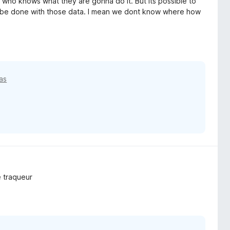
nd who knows what they are gonna do it. But its possible to
ll be done with those data. I mean we dont know where how
ias
e traqueur