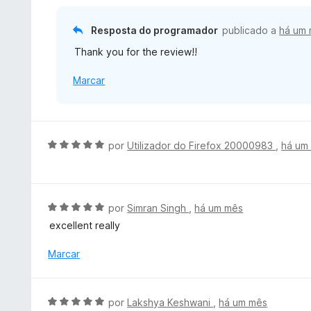
5
m
a
4
d
Resposta do programador
publicado a
há um
d
o
e
Thank you for the review!!
e
5
m
Marcar
5
d
e
5
A
por
Utilizador do Firefox 20000983
,
há um
v
a
l
i
A
por
Simran Singh
,
há um mês
a
v
excellent really
d
a
o
l
Marcar
e
i
m
a
5
d
A
por
Lakshya Keshwani
,
há um mês
d
o