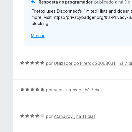
Resposta do programador
publicado a
há 3 d
o
Firefox uses Disconnect's (limited) lists and doesn'
e
more, visit https://privacybadger.org/#Is-Privacy-
m
blocking
3
d
Marcar
e
5
A
por
Utilizador do Firefox 20068631
,
há 7 d
v
a
l
i
A
por
vaquilina-nstq
,
há 7 dias
a
v
d
a
o
l
e
i
A
por
Atanu roy
,
há 11 dias
m
a
v
5
d
a
d