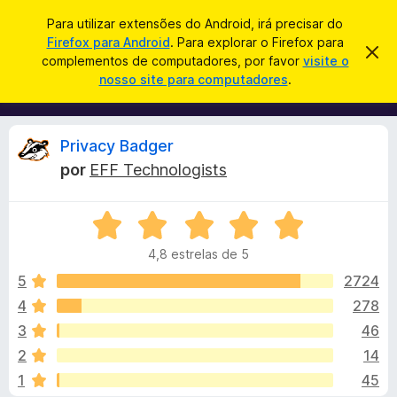
P
Iniciar sessão
Para utilizar extensões do Android, irá precisar do
e
Firefox para Android
. Para explorar o Firefox para
C
D
s
complementos de computadores, por favor
visite o
e
o
nosso site para computadores
.
s
q
m
c
u
a
p
r
i
l
t
A
Privacy Badger
s
a
e
r
a
por
EFF Technologists
m
e
n
r
s
e
t
A
n
e
á
a
v
t
v
4,8 estrelas de 5
a
o
i
l
l
s
5
2724
s
o
i
4
278
d
i
a
o
3
46
d
F
o
s
2
14
e
i
1
45
m
r