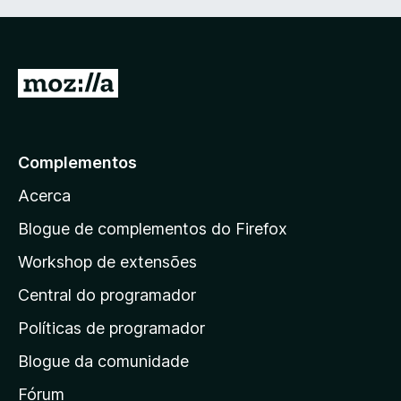
I
r
p
a
Complementos
r
Acerca
a
a
Blogue de complementos do Firefox
p
Workshop de extensões
á
Central do programador
g
i
Políticas de programador
n
Blogue da comunidade
a
i
Fórum