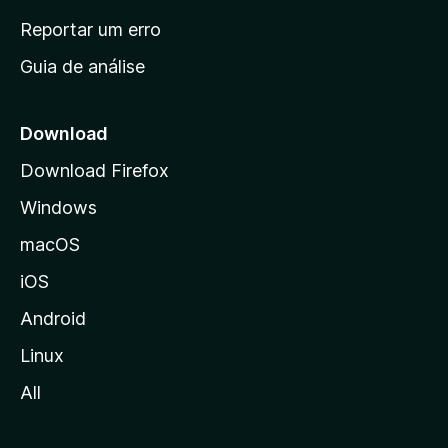
n
Reportar um erro
i
Guia de análise
c
i
a
Download
l
Download Firefox
d
Windows
a
M
macOS
o
iOS
z
i
Android
l
Linux
l
All
a