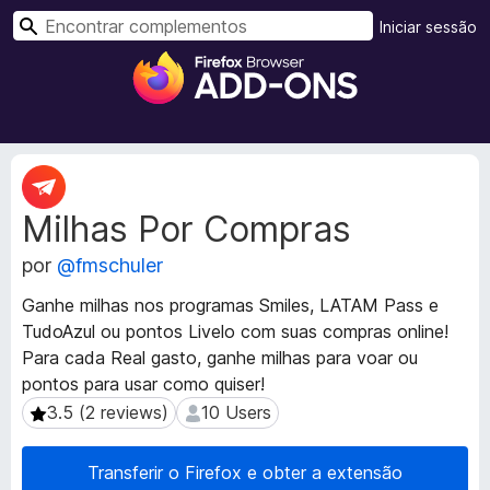
P
Iniciar sessão
e
C
s
o
q
m
u
p
i
l
M
s
e
e
a
Milhas Por Compras
t
m
r
a
e
por
@fmschuler
d
n
a
t
Ganhe milhas nos programas Smiles, LATAM Pass e
d
o
TudoAzul ou pontos Livelo com suas compras online!
o
s
Para cada Real gasto, ganhe milhas para voar ou
s
d
d
pontos para usar como quiser!
a
o
3.5 (2 reviews)
10 Users
3.5 (2 reviews)
10 Users
e
F
x
i
Transferir o Firefox e obter a extensão
t
r