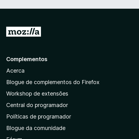
I
r
p
a
Complementos
r
Acerca
a
a
Blogue de complementos do Firefox
p
Workshop de extensões
á
Central do programador
g
i
Políticas de programador
n
Blogue da comunidade
a