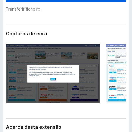
e
e
n
Transferir ficheiro
f
s
o
ã
o
x
Capturas de ecrã
Acerca desta extensão