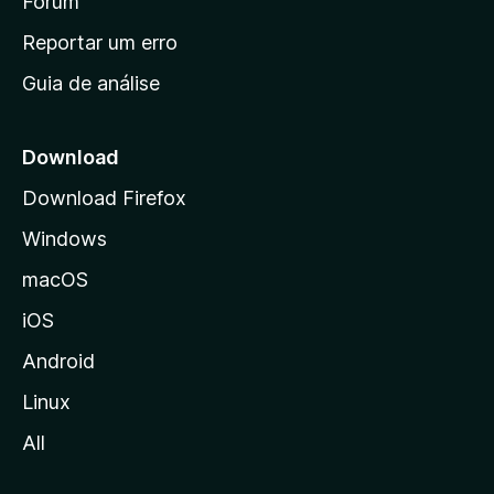
i
Fórum
n
Reportar um erro
i
Guia de análise
c
i
a
Download
l
Download Firefox
d
Windows
a
M
macOS
o
iOS
z
i
Android
l
Linux
l
All
a