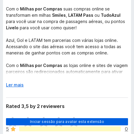
Com o
Milhas por Compras
suas compras online se
transformam em milhas
Smiles
,
LATAM Pass
ou
TudoAzul
para você usar na compra de passagens aéreas, ou pontos
Livelo
para você usar como quiser!
Azul, Gol e LATAM tem parcerias com várias lojas online.
Acessando o site das aéreas você tem acesso a todas as
maneiras de ganhar pontos com as compras online.
Com o
Milhas por Compras
as lojas online e sites de viagem
parceiros são redirecionados automaticamente para ativar
as promoções de milhas e pontos por Real gasto, assim
você garante que não vai perder nenhuma milha com suas
E
Ler mais
compras!
x
p
Compre nas Americanas, Casas Bahia, Magazine Luiza, Ponto
a
Rated 3,5 by 2 reviewers
Frio, Fast Shop, Centauro e muitas outras, e receba milhas
n
ou pontos nos programas Smiles, LATAM Pass, TudoAzul e
d
N
Livelo para cada Real gasto nessas lojas!
Iniciar sessão para avaliar esta extensão
i
ã
r
5
0
o