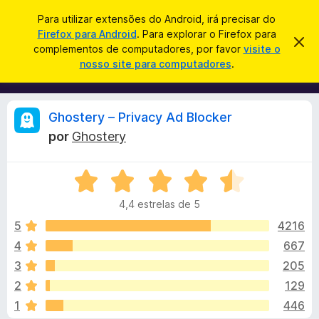
P
Iniciar sessão
Para utilizar extensões do Android, irá precisar do
e
Firefox para Android
. Para explorar o Firefox para
C
D
s
complementos de computadores, por favor
visite o
e
o
nosso site para computadores
.
s
q
m
c
u
a
p
r
i
l
t
A
Ghostery – Privacy Ad Blocker
s
a
e
r
a
por
Ghostery
m
e
n
r
s
e
t
A
n
e
á
a
v
t
v
4,4 estrelas de 5
a
o
i
l
l
s
5
4216
s
o
i
4
667
d
i
a
o
3
205
d
F
o
s
2
129
e
i
1
446
m
r