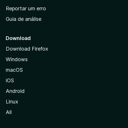
n
Reportar um erro
i
Guia de análise
c
i
a
Download
l
Download Firefox
d
Windows
a
M
macOS
o
iOS
z
i
Android
l
Linux
l
All
a