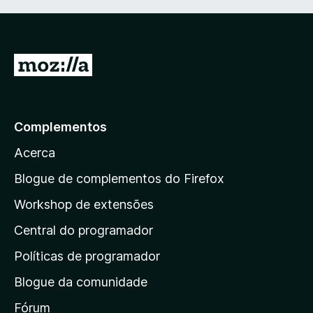
I
r
p
a
Complementos
r
Acerca
a
a
Blogue de complementos do Firefox
p
Workshop de extensões
á
Central do programador
g
i
Políticas de programador
n
Blogue da comunidade
a
i
Fórum