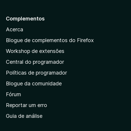
p
a
Complementos
r
Acerca
a
a
Blogue de complementos do Firefox
p
Workshop de extensões
á
Central do programador
g
i
Políticas de programador
n
Blogue da comunidade
a
i
Fórum
n
Reportar um erro
i
Guia de análise
c
i