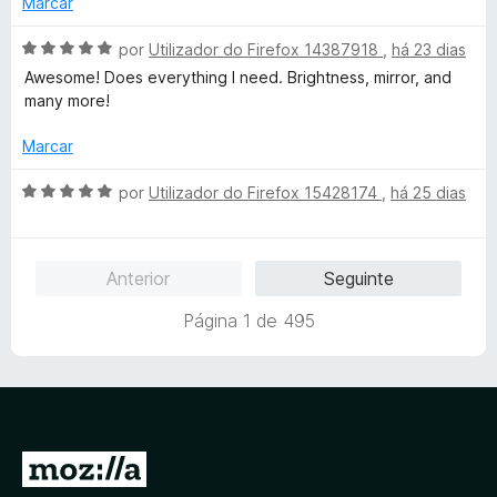
Marcar
e
i
o
5
a
e
A
por
Utilizador do Firefox 14387918
,
há 23 dias
d
m
v
Awesome! Does everything I need. Brightness, mirror, and
o
5
a
many more!
e
d
l
m
e
i
Marcar
5
5
a
d
d
A
por
Utilizador do Firefox 15428174
,
há 25 dias
e
o
v
5
e
a
m
l
Anterior
Seguinte
5
i
d
a
Página 1 de 495
e
d
5
o
e
m
5
d
I
e
r
5