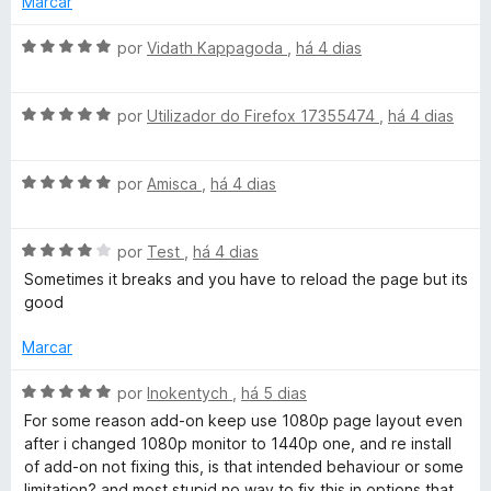
Marcar
a
e
d
n
d
m
e
A
por
Vidath Kappagoda
,
há 4 dias
o
4
5
v
c
e
d
a
m
e
A
l
por
Utilizador do Firefox 17355474
,
há 4 dias
5
5
v
e
i
d
a
a
e
A
l
por
Amisca
,
há 4 dias
d
r
5
v
i
o
a
a
e
f
A
l
por
Test
,
há 4 dias
d
m
v
i
o
5
Sometimes it breaks and you have to reload the page but its
o
a
a
e
d
good
l
d
m
e
i
o
5
5
Marcar
r
a
e
d
d
m
e
A
por
Inokentych
,
há 5 dias
Y
o
5
5
v
For some reason add-on keep use 1080p page layout even
e
d
a
after i changed 1080p monitor to 1440p one, and re install
o
m
e
l
of add-on not fixing this, is that intended behaviour or some
4
5
i
limitation? and most stupid no way to fix this in options that