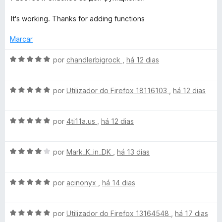
d
a
e
l
It's working. Thanks for adding functions
5
i
a
Marcar
d
o
A
por
chandlerbigrock
,
há 12 dias
e
v
m
a
5
A
l
por
Utilizador do Firefox 18116103
,
há 12 dias
d
v
i
e
a
a
5
A
l
por
4ti11a.us
,
há 12 dias
d
v
i
o
a
a
e
A
l
por
Mark_K_in_DK
,
há 13 dias
d
m
v
i
o
5
a
a
e
d
A
l
por
acinonyx
,
há 14 dias
d
m
e
v
i
o
5
5
a
a
e
d
A
l
por
Utilizador do Firefox 13164548
,
há 17 dias
d
m
e