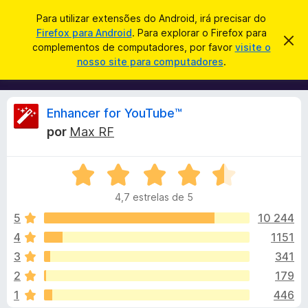
P
Iniciar sessão
Para utilizar extensões do Android, irá precisar do
e
Firefox para Android
. Para explorar o Firefox para
C
D
s
complementos de computadores, por favor
visite o
e
o
nosso site para computadores
.
s
q
m
c
u
a
p
r
i
l
t
A
Enhancer for YouTube™
s
a
e
r
a
por
Max RF
m
e
n
r
s
e
t
A
n
e
á
a
v
t
v
4,7 estrelas de 5
a
o
i
l
l
s
5
10 244
s
o
i
4
1151
d
i
a
o
3
341
d
F
o
s
2
179
e
i
1
446
m
r