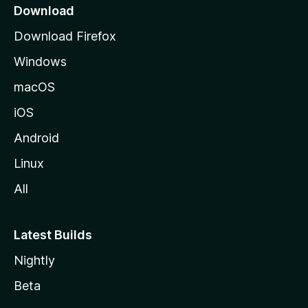
a
Download
l
Download Firefox
d
Windows
a
M
macOS
o
iOS
z
i
Android
l
Linux
l
All
a
Latest Builds
Nightly
Beta