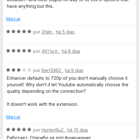
d
u
a
have anything but this.
e
d
5
o
Marcar
T
e
m
A
por
Zhilin
,
há 5 dias
u
5
v
d
a
b
e
A
l
por
4ti11a.tr
,
há 8 dias
5
v
i
a
e
a
A
l
por
Bert5962
,
há 9 dias
d
v
i
o
Enhancer defaults to 720p of you don't manually choose it
™
a
a
e
yourself. Why don't it let Youtube automatically choose the
l
d
m
quality depending on the connection?
i
o
5
a
e
d
It doesn't work with the extension.
d
m
e
o
5
5
Marcar
e
d
m
e
A
por
HunterRuZ
,
há 10 dias
3
5
v
Работает. Спасибо за доп функционал