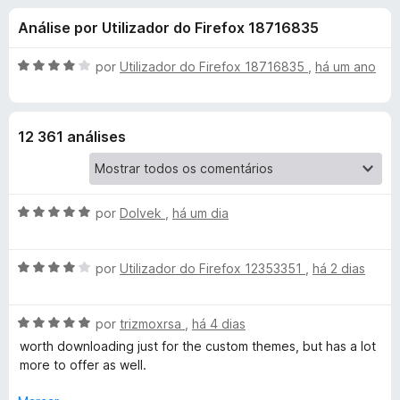
e
4
e
Análise por Utilizador do Firefox 18716835
,
f
s
7
o
d
A
por
Utilizador do Firefox 18716835
,
há um ano
x
p
e
v
5
a
l
a
12 361 análises
i
a
r
d
o
A
a
por
Dolvek
,
há um dia
e
v
m
a
4
E
A
l
por
Utilizador do Firefox 12353351
,
há 2 dias
d
v
i
e
n
a
a
5
A
l
por
trizmoxrsa
,
há 4 dias
d
h
v
i
o
worth downloading just for the custom themes, but has a lot
a
a
e
more to offer as well.
l
d
m
a
i
o
5