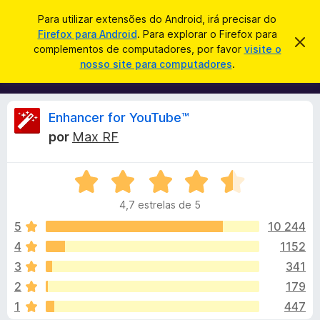
P
Iniciar sessão
Para utilizar extensões do Android, irá precisar do
e
Firefox para Android
. Para explorar o Firefox para
C
D
s
complementos de computadores, por favor
visite o
e
o
nosso site para computadores
.
s
q
m
c
u
a
p
r
i
l
t
A
Enhancer for YouTube™
s
a
e
r
a
por
Max RF
m
e
n
r
s
e
t
A
n
e
á
a
v
t
v
4,7 estrelas de 5
a
o
i
l
l
s
5
10 244
s
o
i
4
1152
d
i
a
o
3
341
d
F
o
s
2
179
e
i
1
447
m
r