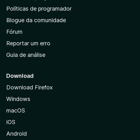
i
Políticas de programador
n
Blogue da comunidade
a
i
Fórum
n
Reportar um erro
i
Guia de análise
c
i
a
Download
l
Download Firefox
d
Windows
a
M
macOS
o
iOS
z
i
Android