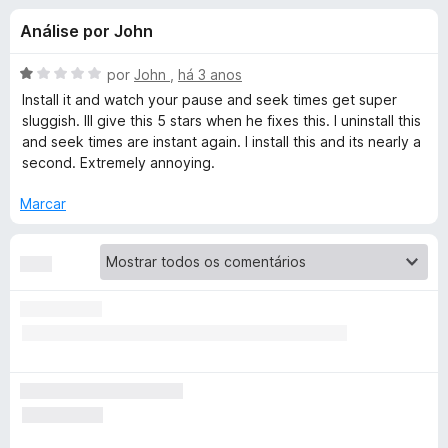
e
4
e
Análise por John
,
f
s
7
o
d
A
por
John
,
há 3 anos
x
p
e
v
Install it and watch your pause and seek times get super
5
a
sluggish. Ill give this 5 stars when he fixes this. I uninstall this
l
and seek times are instant again. I install this and its nearly a
a
i
second. Extremely annoying.
a
r
d
Marcar
o
a
e
m
1
E
d
e
n
5
h
a