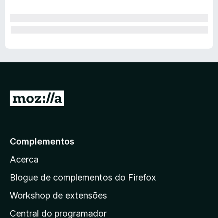
I
r
p
a
Complementos
r
Acerca
a
a
Blogue de complementos do Firefox
p
Workshop de extensões
á
Central do programador
g