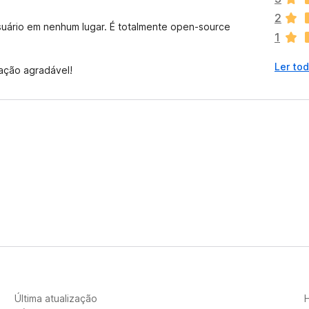
i
2
s
uário em nenhum lugar. É totalmente open-source
1
t
e
Ler to
m
zação agradável!
a
v
a
l
i
a
ç
õ
e
s
a
i
n
d
a
Última atualização