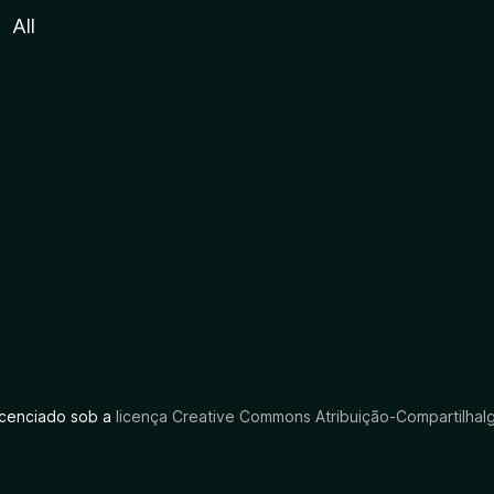
All
licenciado sob a
licença Creative Commons Atribuição-CompartilhaIg