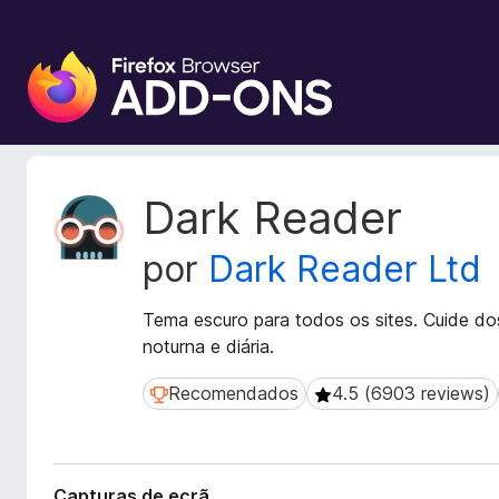
C
o
m
p
l
e
M
Dark Reader
m
e
t
e
por
Dark Reader Ltd
a
n
d
t
a
Tema escuro para todos os sites. Cuide d
o
d
noturna e diária.
s
o
d
s
Recomendados
4.5 (6903 reviews)
Recomendados
4.5 (6903 reviews)
o
d
a
F
e
i
x
r
Capturas de ecrã