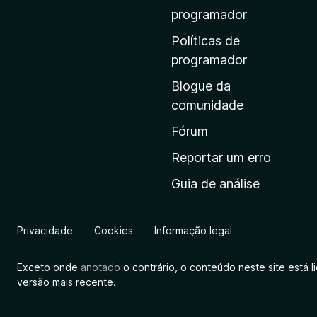
n
programador
a
Políticas de
i
programador
n
Blogue da
i
comunidade
c
i
Fórum
a
Reportar um erro
l
Guia de análise
d
a
M
Privacidade
Cookies
Informação legal
o
z
Exceto onde
anotado
o contrário, o conteúdo neste site está 
i
versão mais recente.
l