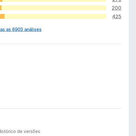
200
425
das as 6903 análises
Histórico de versões