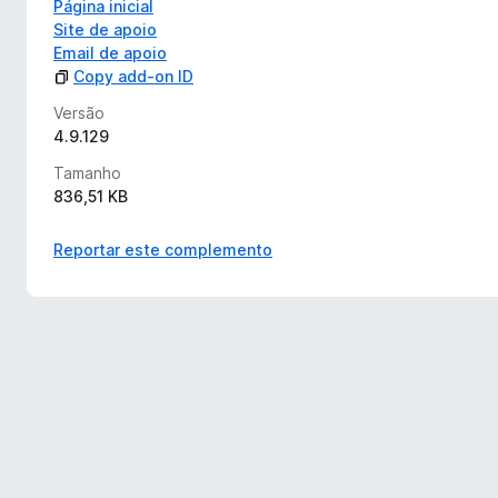
Página inicial
Site de apoio
Email de apoio
Copy add-on ID
Versão
4.9.129
Tamanho
836,51 KB
Reportar este complemento