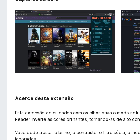
t
e
e
f
n
o
s
x
ã
o
Acerca desta extensão
Esta extensão de cuidados com os olhos ativa o modo notur
Reader inverte as cores brilhantes, tornando-as de alto cont
Você pode ajustar o brilho, o contraste, o filtro sépia, o m
ignorados.