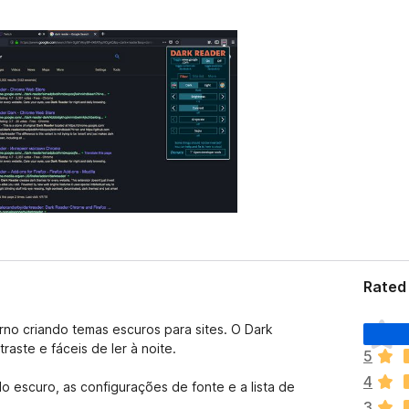
Rated
N
no criando temas escuros para sites. O Dark
ã
raste e fáceis de ler à noite.
5
o
4
e
odo escuro, as configurações de fonte e a lista de
x
3