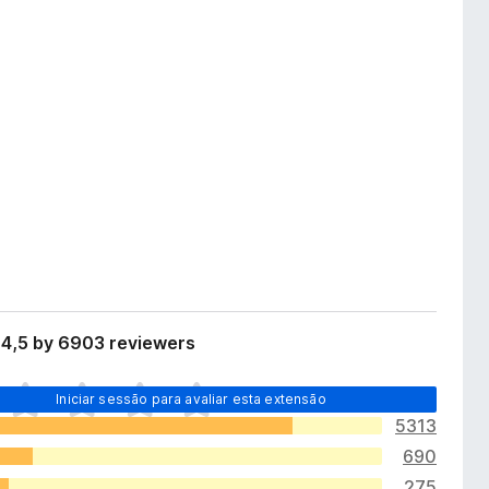
 4,5 by 6903 reviewers
Iniciar sessão para avaliar esta extensão
5313
690
275