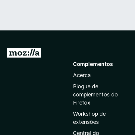
I
r
Complementos
p
Acerca
a
r
Blogue de
a
complementos do
a
Firefox
p
Workshop de
á
extensões
g
i
Central do