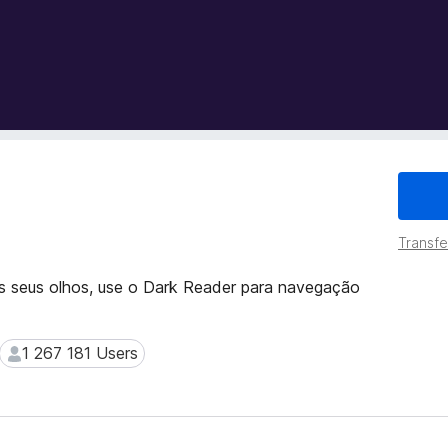
Transfer
os seus olhos, use o Dark Reader para navegação
1 267 181 Users
1 267 181 Users