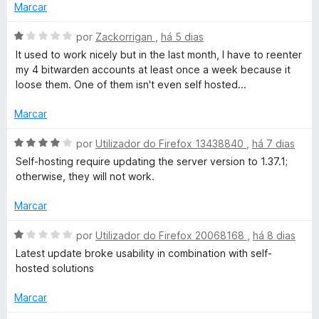
d
m
e
Marcar
t
o
5
5
e
d
A
por
Zackorrigan
,
há 5 dias
o
m
e
v
It used to work nicely but in the last month, I have to reenter
5
5
a
my 4 bitwarden accounts at least once a week because it
r
d
l
loose them. One of them isn't even self hosted...
e
i
5
a
d
Marcar
d
o
A
por
Utilizador do Firefox 13438840
,
há 7 dias
e
e
v
Self-hosting require updating the server version to 1.37.1;
m
a
otherwise, they will not work.
p
1
l
d
i
Marcar
a
e
a
5
d
A
por
Utilizador do Firefox 20068168
,
há 8 dias
o
l
v
Latest update broke usability in combination with self-
e
a
hosted solutions
m
l
a
4
i
Marcar
d
a