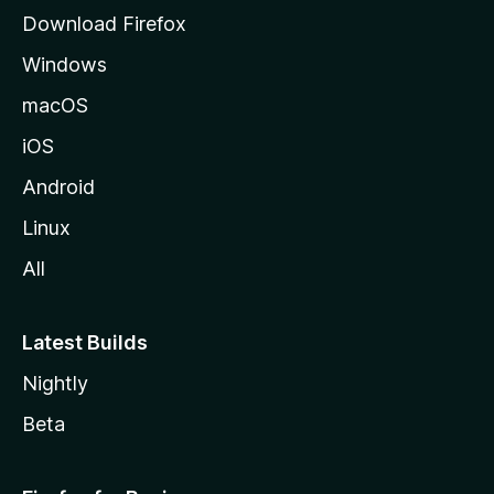
l
Download Firefox
d
Windows
a
M
macOS
o
iOS
z
i
Android
l
Linux
l
All
a
Latest Builds
Nightly
Beta