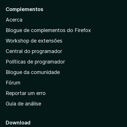
a
Complementos
r
Acerca
a
a
Blogue de complementos do Firefox
p
Workshop de extensões
á
Central do programador
g
i
Políticas de programador
n
Blogue da comunidade
a
i
Fórum
n
Reportar um erro
i
Guia de análise
c
i
a
Download