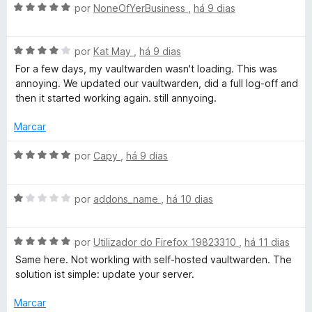
v
e
d
A
por
NoneOfYerBusiness
,
há 9 dias
5
o
v
r
e
a
m
A
l
por
Kat May
,
há 9 dias
1
v
a
i
For a few days, my vaultwarden wasn't loading. This was
d
a
a
annoying. We updated our vaultwarden, did a full log-off and
e
l
d
then it started working again. still annyoing.
s
5
i
o
a
e
Marcar
-
d
m
o
5
A
por
Capy
,
há 9 dias
p
e
d
v
m
e
a
4
5
A
l
a
por
addons_name
,
há 10 dias
d
v
i
e
a
a
s
5
A
l
por
Utilizador do Firefox 19823310
,
há 11 dias
d
v
i
o
Same here. Not workling with self-hosted vaultwarden. The
s
a
a
e
solution ist simple: update your server.
l
d
m
e
i
o
5
Marcar