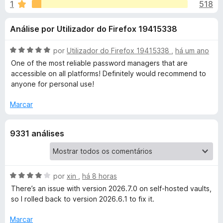
e
1
518
m
e
4
f
s
Análise por Utilizador do Firefox 19415338
,
o
6
x
p
d
A
por
Utilizador do Firefox 19415338
,
há um ano
e
v
One of the most reliable password managers that are
a
5
a
accessible on all platforms! Definitely would recommend to
l
anyone for personal use!
i
r
a
Marcar
d
a
o
9331 análises
e
B
m
5
d
i
e
A
por
xin
,
há 8 horas
5
v
There’s an issue with version 2026.7.0 on self‑hosted vaults,
t
a
so I rolled back to version 2026.6.1 to fix it.
l
w
i
Marcar