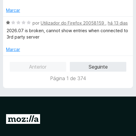
e
d
5
o
Marcar
e
m
A
por
Utilizador do Firefox 20058159
,
há 13 dias
1
v
2026.07 is broken, cannot show entries when connected to
d
a
3rd party server
e
l
5
i
Marcar
a
d
Anterior
Seguinte
o
e
Página 1 de 374
m
1
d
e
5
I
r
p