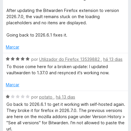
m
a
5
l
After updating the Bitwarden Firefox extension to version
d
i
2026.7.0, the vault remains stuck on the loading
e
a
placeholders and no items are displayed.
5
d
o
Going back to 2026.6.1 fixes it.
e
m
Marcar
1
d
A
por
Utilizador do Firefox 13539882
,
há 13 dias
e
v
To those come here for a broken update: I updated
5
a
vaultwarden to 1.37.0 and resynced it's working now.
l
i
Marcar
a
d
A
por
potato
,
há 13 dias
o
v
Go back to 2026.6.1 to get it working with self-hosted again.
e
a
They broke it for firefox in 2026.7.0. The previous versions
m
l
are here on the mozilla addons page under Version History >
5
i
"See all versions" for Bitwarden. I'm not allowed to paste the
d
a
url.