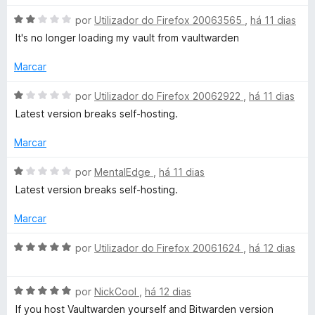
a
e
d
d
m
e
A
por
Utilizador do Firefox 20063565
,
há 11 dias
g
o
1
5
v
It's no longer loading my vault from vaultwarden
e
d
a
r
m
e
l
Marcar
5
5
i
a
d
a
A
por
Utilizador do Firefox 20062922
,
há 11 dias
e
d
v
Latest version breaks self-hosting.
5
t
o
a
e
l
Marcar
m
i
u
2
a
A
por
MentalEdge
,
há 11 dias
d
d
v
Latest version breaks self-hosting.
i
e
o
a
5
e
l
Marcar
t
m
i
1
a
A
por
Utilizador do Firefox 20061624
,
há 12 dias
o
d
d
v
e
o
a
5
e
A
l
por
NickCool
,
há 12 dias
m
v
i
If you host Vaultwarden yourself and Bitwarden version