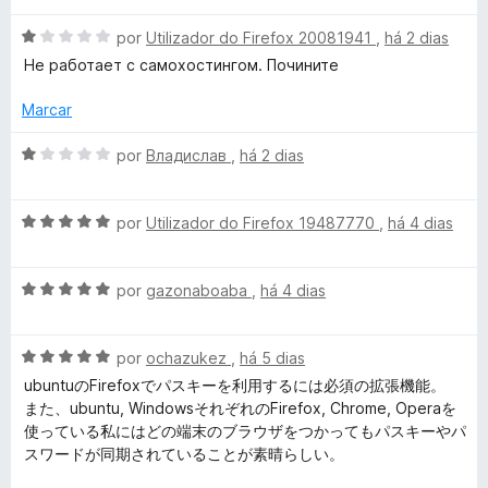
a
a
d
A
por
Utilizador do Firefox 20081941
,
há 2 dias
o
v
Не работает с самохостингом. Почините
e
a
r
m
l
Marcar
4
i
d
d
a
A
por
Владислав
,
há 2 dias
e
d
v
e
5
o
a
e
A
l
por
Utilizador do Firefox 19487770
,
há 4 dias
n
m
v
i
1
a
a
d
A
l
por
gazonaboaba
,
há 4 dias
d
-
e
v
i
o
5
a
a
e
G
A
l
por
ochazukez
,
há 5 dias
d
m
v
i
o
1
ubuntuのFirefoxでパスキーを利用するには必須の拡張機能。
e
a
a
e
d
また、ubuntu, WindowsそれぞれのFirefox, Chrome, Operaを
l
d
m
e
使っている私にはどの端末のブラウザをつかってもパスキーやパ
i
o
5
s
5
スワードが同期されていることが素晴らしい。
a
e
d