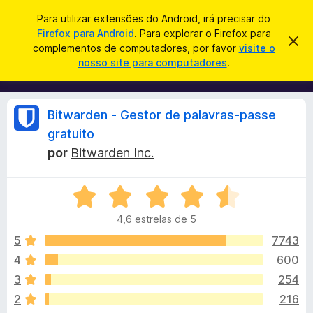
P
Iniciar sessão
Para utilizar extensões do Android, irá precisar do
e
Firefox para Android
. Para explorar o Firefox para
C
D
s
complementos de computadores, por favor
visite o
e
o
nosso site para computadores
.
s
q
m
c
u
a
p
r
i
l
t
A
Bitwarden - Gestor de palavras-passe
s
a
e
r
a
gratuito
m
e
n
r
por
Bitwarden Inc.
s
e
t
n
e
á
a
t
A
v
v
o
i
l
4,6 estrelas de 5
s
a
s
o
l
5
7743
d
i
i
o
4
600
a
F
s
3
254
d
i
o
2
216
r
e