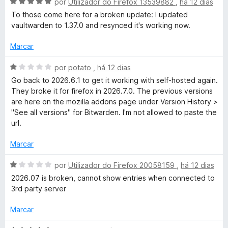
A
por
Utilizador do Firefox 13539882
,
há 12 dias
e
v
To those come here for a broken update: I updated
5
a
vaultwarden to 1.37.0 and resynced it's working now.
l
i
Marcar
a
d
A
por
potato
,
há 12 dias
o
v
Go back to 2026.6.1 to get it working with self-hosted again.
e
a
They broke it for firefox in 2026.7.0. The previous versions
m
l
are here on the mozilla addons page under Version History >
5
i
"See all versions" for Bitwarden. I'm not allowed to paste the
d
a
url.
e
d
5
o
Marcar
e
m
A
por
Utilizador do Firefox 20058159
,
há 12 dias
1
v
2026.07 is broken, cannot show entries when connected to
d
a
3rd party server
e
l
5
i
Marcar
a