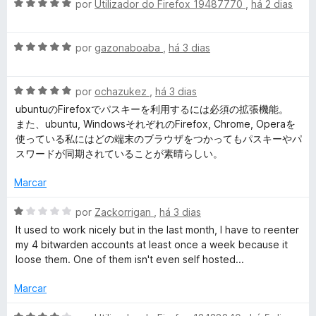
A
m
l
por
Utilizador do Firefox 19487770
,
há 2 dias
v
1
i
a
a
d
a
A
l
por
gazonaboaba
,
há 3 dias
e
d
r
v
i
5
o
a
a
e
d
A
l
por
ochazukez
,
há 3 dias
d
m
v
i
o
1
ubuntuのFirefoxでパスキーを利用するには必須の拡張機能。
a
a
e
d
e
また、ubuntu, WindowsそれぞれのFirefox, Chrome, Operaを
l
d
m
e
使っている私にはどの端末のブラウザをつかってもパスキーやパ
i
o
5
5
スワードが同期されていることが素晴らしい。
n
a
e
d
d
m
e
Marcar
-
o
5
5
e
d
A
por
Zackorrigan
,
há 3 dias
m
G
e
v
It used to work nicely but in the last month, I have to reenter
5
5
a
my 4 bitwarden accounts at least once a week because it
d
l
e
loose them. One of them isn't even self hosted...
e
i
5
a
Marcar
s
d
o