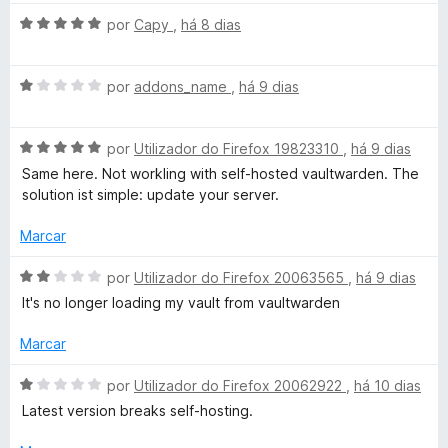
v
m
o
5
A
por
Capy
,
há 8 dias
e
d
v
r
m
e
a
4
5
A
l
por
addons_name
,
há 9 dias
a
d
v
i
e
a
a
s
5
A
l
por
Utilizador do Firefox 19823310
,
há 9 dias
d
v
i
o
Same here. Not workling with self-hosted vaultwarden. The
a
-
a
e
solution ist simple: update your server.
l
d
m
i
o
5
Marcar
p
a
e
d
d
m
e
A
por
Utilizador do Firefox 20063565
,
há 9 dias
a
o
1
5
v
It's no longer loading my vault from vaultwarden
e
d
a
s
m
e
l
Marcar
5
5
i
d
a
s
A
por
Utilizador do Firefox 20062922
,
há 10 dias
e
d
v
Latest version breaks self-hosting.
5
o
a
e
e
l