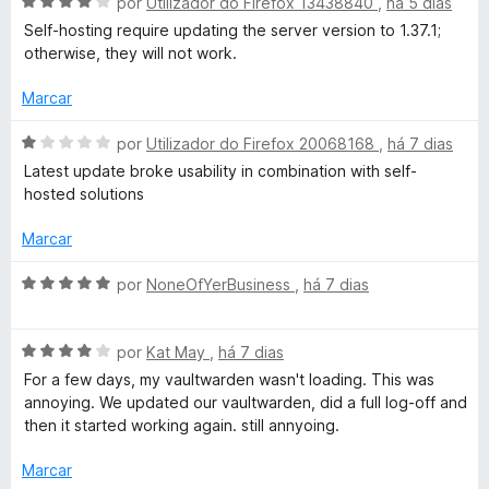
A
por
Utilizador do Firefox 13438840
,
há 5 dias
t
e
v
Self-hosting require updating the server version to 1.37.1;
m
a
otherwise, they will not work.
1
o
l
d
i
Marcar
e
a
r
5
d
A
por
Utilizador do Firefox 20068168
,
há 7 dias
o
v
Latest update broke usability in combination with self-
d
e
a
hosted solutions
m
l
e
4
i
Marcar
d
a
e
p
d
A
por
NoneOfYerBusiness
,
há 7 dias
5
o
v
e
a
a
m
A
l
por
Kat May
,
há 7 dias
1
v
i
For a few days, my vaultwarden wasn't loading. This was
l
d
a
a
annoying. We updated our vaultwarden, did a full log-off and
e
l
d
then it started working again. still annyoing.
a
5
i
o
a
e
Marcar
d