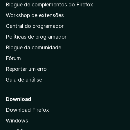
a
Blogue de complementos do Firefox
p
Workshop de extensões
á
Central do programador
g
i
Políticas de programador
n
Blogue da comunidade
a
i
Fórum
n
Reportar um erro
i
Guia de análise
c
i
a
Download
l
Download Firefox
d
Windows
a
M