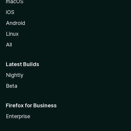
macOS
o
iOS
z
i
Android
l
Linux
l
All
a
Latest Builds
Nightly
Beta
Firefox for Business
Enterprise