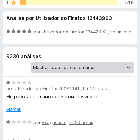
e
1
518
m
e
4
f
s
Análise por Utilizador do Firefox 13443993
,
o
6
x
p
d
A
por
Utilizador do Firefox 13443993
,
há um ano
e
v
a
5
a
l
9330 análises
i
r
a
d
a
o
A
e
por
Utilizador do Firefox 20081941
,
há 12 horas
v
B
m
a
Не работает с самохостингом. Почините
5
l
d
i
i
Marcar
e
a
5
t
d
A
por
Владислав
,
há 20 horas
o
v
w
e
a