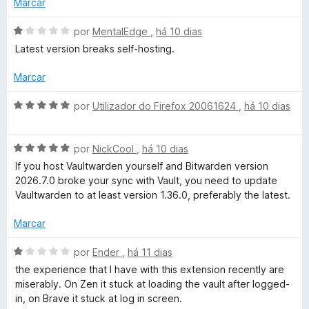
Marcar
m
i
g
2
a
A
por
MentalEdge
,
há 10 dias
d
d
v
Latest version breaks self-hosting.
r
e
o
a
5
e
l
Marcar
m
a
i
1
a
A
por
Utilizador do Firefox 20061624
,
há 10 dias
d
d
v
t
e
o
a
5
e
A
l
por
NickCool
,
há 10 dias
u
m
v
i
If you host Vaultwarden yourself and Bitwarden version
1
a
a
2026.7.0 broke your sync with Vault, you need to update
i
d
l
d
Vaultwarden to at least version 1.36.0, preferably the latest.
e
i
o
5
t
a
e
Marcar
d
m
o
5
A
o
por
Ender
,
há 11 dias
e
d
v
the experience that I have with this extension recently are
m
e
a
miserably. On Zen it stuck at loading the vault after logged-
5
5
l
in, on Brave it stuck at log in screen.
d