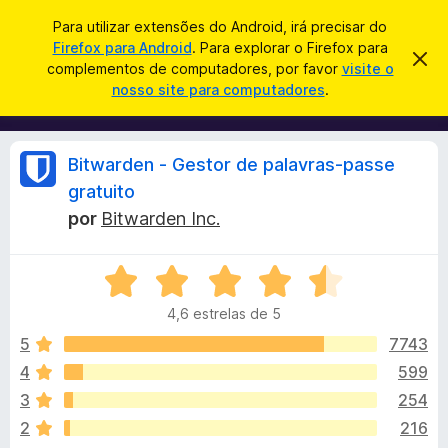
P
Iniciar sessão
Para utilizar extensões do Android, irá precisar do
e
Firefox para Android
. Para explorar o Firefox para
C
D
s
complementos de computadores, por favor
visite o
e
o
nosso site para computadores
.
s
q
m
c
u
a
p
r
i
l
t
A
Bitwarden - Gestor de palavras-passe
s
a
e
r
a
gratuito
m
e
n
r
por
Bitwarden Inc.
s
e
t
n
e
á
a
t
A
v
v
o
i
l
4,6 estrelas de 5
s
a
s
o
l
5
7743
d
i
i
o
4
599
a
F
s
3
254
d
i
o
2
216
r
e