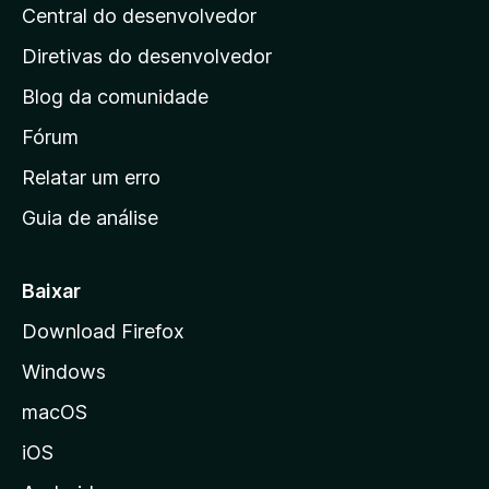
a
e
Central do desenvolvedor
g
l
s
i
i
Diretivas do desenvolvedor
a
n
ç
Blog da comunidade
a
õ
i
Fórum
e
s
n
Relatar um erro
i
Guia de análise
c
i
a
Baixar
l
Download Firefox
d
Windows
a
M
macOS
o
iOS
z