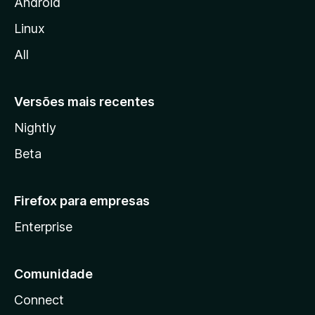
i
Android
l
Linux
l
All
a
Versões mais recentes
Nightly
Beta
Firefox para empresas
Enterprise
Comunidade
Connect