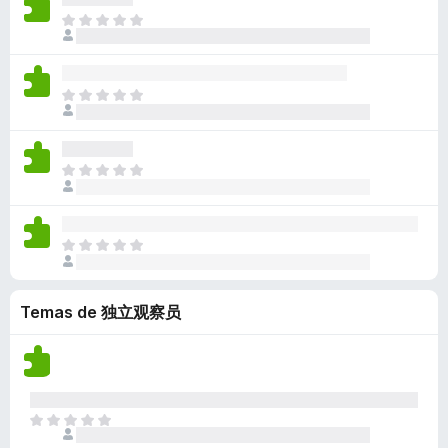
a
i
d
ç
m
o
A
l
s
a
õ
a
e
i
i
t
n
e
v
x
n
a
e
ã
s
a
i
d
ç
m
o
A
l
s
a
õ
a
e
i
i
t
n
e
v
x
n
a
e
ã
s
a
i
d
ç
m
o
A
l
s
a
õ
a
e
i
i
t
n
e
v
x
n
a
e
ã
s
a
i
d
ç
m
o
A
l
s
a
õ
a
e
i
i
t
n
e
v
x
n
a
e
ã
s
a
i
Temas de 独立观察员
d
ç
m
o
l
s
a
õ
a
e
i
t
n
e
v
x
a
e
ã
s
a
i
ç
m
o
l
s
õ
a
e
i
A
t
e
v
x
a
i
e