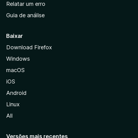
n
Relatar um erro
i
Guia de análise
c
i
a
Baixar
l
Download Firefox
d
Windows
a
M
macOS
o
iOS
z
i
Android
l
Linux
l
All
a
Versões mais recentes