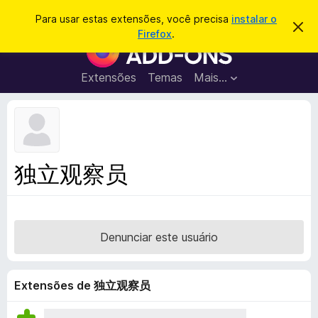
P
Entrar
Para usar estas extensões, você precisa
instalar o
D
e
Firefox
.
e
E
s
s
x
c
q
a
t
Extensões
Temas
Mais…
u
r
e
t
i
a
n
s
r
s
e
a
s
õ
r
t
e
e
独立观察员
a
s
v
d
i
s
o
o
N
Denunciar este usuário
a
v
e
Extensões de 独立观察员
g
a