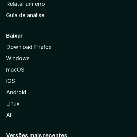
n
Relatar um erro
i
Guia de análise
c
i
a
Baixar
l
Download Firefox
d
Windows
a
M
macOS
o
iOS
z
i
Android
l
Linux
l
All
a
Versões mais recentes