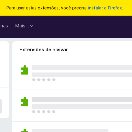
Para usar estas extensões, você precisa
instalar o Firefox
.
mas
Mais…
Extensões de nlvivar
A
i
n
d
a
n
A
ã
i
o
n
e
d