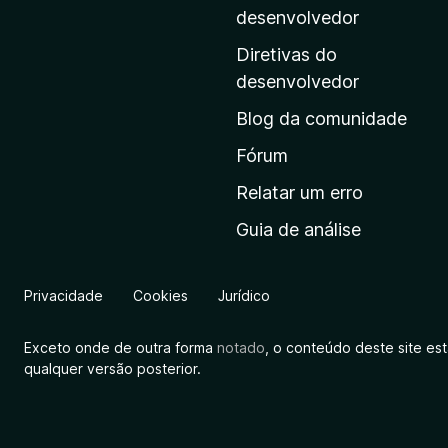
i
desenvolvedor
n
Diretivas do
a
desenvolvedor
i
Blog da comunidade
n
i
Fórum
c
Relatar um erro
i
Guia de análise
a
l
d
Privacidade
Cookies
Jurídico
a
M
Exceto onde de outra forma
notado
, o conteúdo deste site es
o
qualquer versão posterior.
z
i