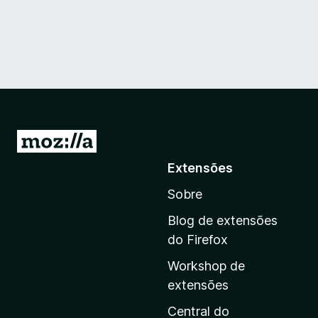
I
r
Extensões
p
Sobre
a
r
Blog de extensões
a
do Firefox
a
Workshop de
p
extensões
á
g
Central do