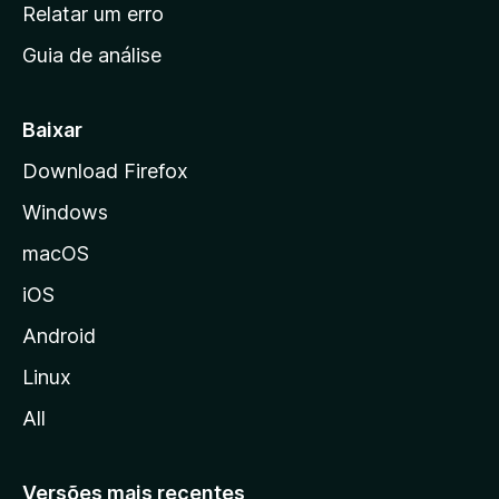
n
Relatar um erro
i
Guia de análise
c
i
a
Baixar
l
Download Firefox
d
Windows
a
M
macOS
o
iOS
z
i
Android
l
Linux
l
All
a
Versões mais recentes