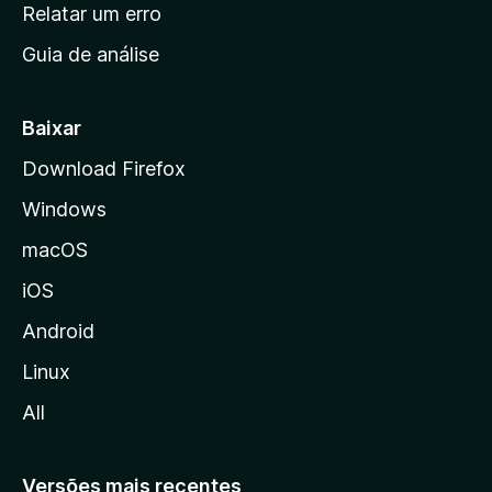
n
Relatar um erro
i
Guia de análise
c
i
a
Baixar
l
Download Firefox
d
Windows
a
M
macOS
o
iOS
z
i
Android
l
Linux
l
All
a
Versões mais recentes