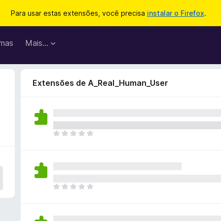
Para usar estas extensões, você precisa
instalar o Firefox
.
mas
Mais…
Extensões de A_Real_Human_User
A
i
n
d
a
n
A
ã
i
o
n
e
d