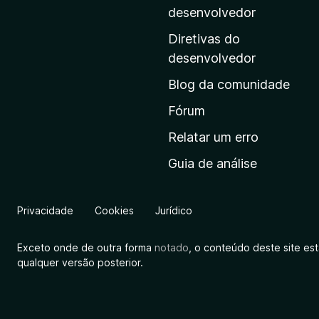
i
desenvolvedor
n
Diretivas do
a
desenvolvedor
i
Blog da comunidade
n
i
Fórum
c
Relatar um erro
i
Guia de análise
a
l
d
Privacidade
Cookies
Jurídico
a
M
Exceto onde de outra forma
notado
, o conteúdo deste site es
o
qualquer versão posterior.
z
i