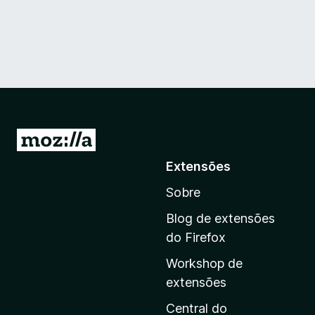
I
r
Extensões
p
Sobre
a
r
Blog de extensões
a
do Firefox
a
Workshop de
p
extensões
á
g
Central do