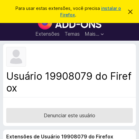
P
Entrar
Para usar estas extensões, você precisa
instalar o
D
e
Firefox
.
e
E
s
s
x
c
q
a
t
Extensões
Temas
Mais…
u
r
e
t
i
a
n
s
r
s
e
a
s
õ
r
t
e
e
Usuário 19908079 do Firef
a
s
v
ox
d
i
s
o
o
N
a
v
Denunciar este usuário
e
g
Extensões de Usuário 19908079 do Firefox
a