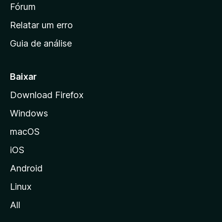
i
Fórum
e
s
n
Relatar um erro
i
Guia de análise
c
i
a
Baixar
l
Download Firefox
d
Windows
a
M
macOS
o
iOS
z
i
Android
l
Linux
l
All
a