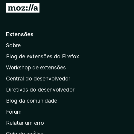
d
I
o
r
r
p
F
a
Extensões
i
r
r
Sobre
a
e
a
f
Blog de extensões do Firefox
o
p
Workshop de extensões
x
á
Central do desenvolvedor
g
i
Diretivas do desenvolvedor
n
Blog da comunidade
a
i
Fórum
n
Relatar um erro
i
Guia de análise