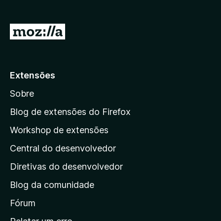
d
o
I
r
r
F
p
i
r
a
Extensões
e
r
f
Sobre
a
o
a
Blog de extensões do Firefox
x
p
Workshop de extensões
á
Central do desenvolvedor
g
i
Diretivas do desenvolvedor
n
Blog da comunidade
a
i
Fórum
n