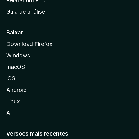
Relatar um erro
i
Guia de análise
c
i
a
Baixar
l
Download Firefox
d
Windows
a
M
macOS
o
iOS
z
i
Android
l
Linux
l
All
a
Versões mais recentes