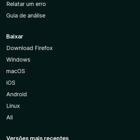
n
Relatar um erro
i
Guia de análise
c
i
a
Baixar
l
Download Firefox
d
Windows
a
M
macOS
o
iOS
z
i
Android
l
Linux
l
All
a
Versões mais recentes