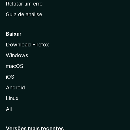
n
Relatar um erro
i
Guia de análise
c
i
a
Baixar
l
Download Firefox
d
Windows
a
M
macOS
o
iOS
z
i
Android
l
Linux
l
All
a
Versões mais recentes