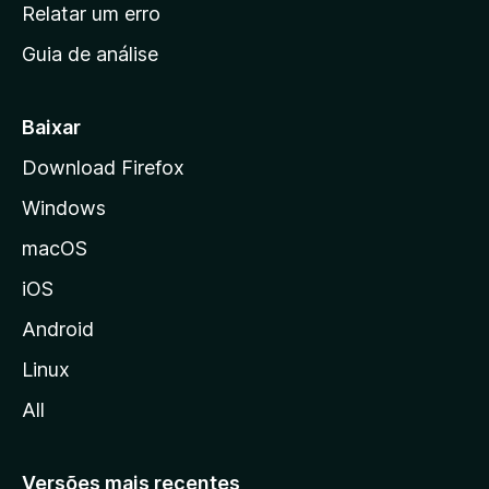
n
Relatar um erro
i
Guia de análise
c
i
a
Baixar
l
Download Firefox
d
Windows
a
M
macOS
o
iOS
z
i
Android
l
Linux
l
All
a
Versões mais recentes