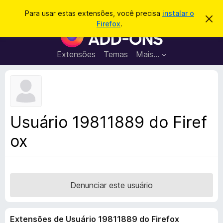
P
Entrar
Para usar estas extensões, você precisa
instalar o
D
e
Firefox
.
e
E
s
s
x
c
q
a
t
Extensões
Temas
Mais…
u
r
e
t
i
a
n
s
r
s
e
a
s
õ
r
t
e
e
Usuário 19811889 do Firef
a
s
v
ox
d
i
s
o
o
N
a
v
Denunciar este usuário
e
g
Extensões de Usuário 19811889 do Firefox
a