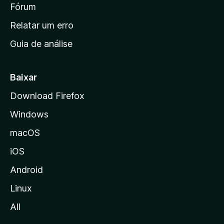
i
Fórum
e
s
n
Relatar um erro
i
Guia de análise
c
i
a
Baixar
l
Download Firefox
d
Windows
a
M
macOS
o
iOS
z
i
Android
l
Linux
l
All
a