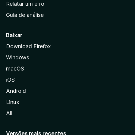
n
Relatar um erro
i
Guia de análise
c
i
a
Baixar
l
Download Firefox
d
Windows
a
M
macOS
o
iOS
z
i
Android
l
Linux
l
All
a
Versões mais recentes