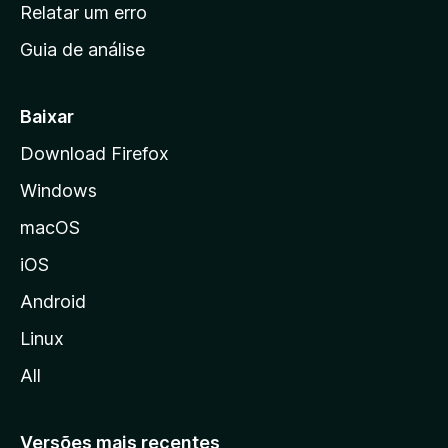
n
Relatar um erro
i
Guia de análise
c
i
a
Baixar
l
Download Firefox
d
Windows
a
M
macOS
o
iOS
z
i
Android
l
Linux
l
All
a
Versões mais recentes