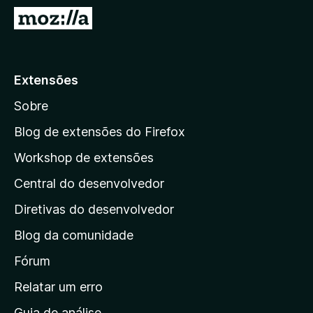
d
I
o
r
r
p
F
a
Extensões
i
r
r
Sobre
a
e
a
f
Blog de extensões do Firefox
o
p
Workshop de extensões
x
á
Central do desenvolvedor
g
i
Diretivas do desenvolvedor
n
Blog da comunidade
a
i
Fórum
n
Relatar um erro
i
Guia de análise