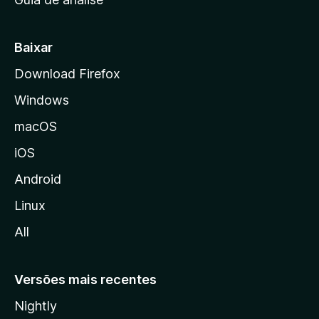
c
i
a
Baixar
l
Download Firefox
d
Windows
a
M
macOS
o
iOS
z
i
Android
l
Linux
l
All
a
Versões mais recentes
Nightly