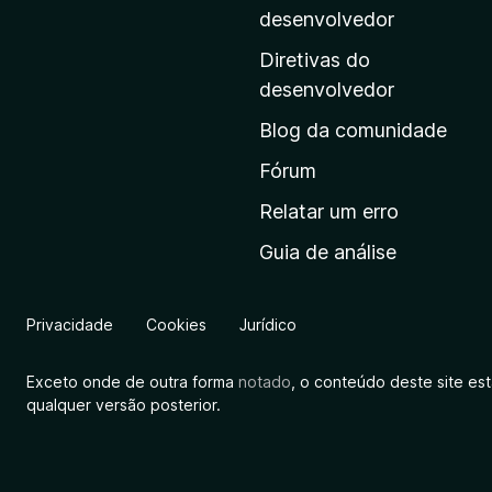
i
desenvolvedor
n
Diretivas do
a
desenvolvedor
i
Blog da comunidade
n
i
Fórum
c
Relatar um erro
i
Guia de análise
a
l
d
Privacidade
Cookies
Jurídico
a
M
Exceto onde de outra forma
notado
, o conteúdo deste site es
o
qualquer versão posterior.
z
i