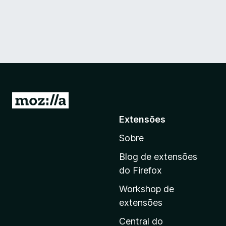
I
r
Extensões
p
Sobre
a
r
Blog de extensões
a
do Firefox
a
Workshop de
p
extensões
á
g
Central do