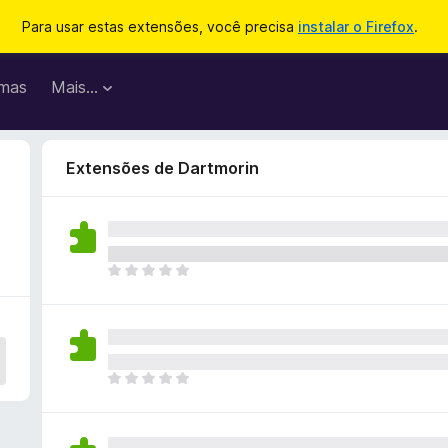
Para usar estas extensões, você precisa
instalar o Firefox
.
mas
Mais…
Extensões de Dartmorin
A
i
n
d
a
n
A
ã
i
o
n
e
d