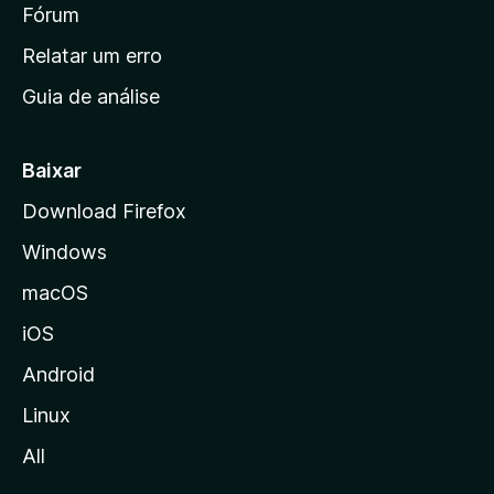
i
Fórum
e
s
n
Relatar um erro
i
Guia de análise
c
i
a
Baixar
l
Download Firefox
d
Windows
a
M
macOS
o
iOS
z
i
Android
l
Linux
l
All
a