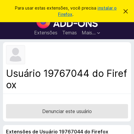
P
Entrar
Para usar estas extensões, você precisa
instalar o
D
e
Firefox
.
e
E
s
s
x
c
q
a
t
Extensões
Temas
Mais…
u
r
e
t
i
a
n
s
r
s
e
a
s
õ
r
t
e
e
Usuário 19767044 do Firef
a
s
v
ox
d
i
s
o
o
N
a
v
Denunciar este usuário
e
g
Extensões de Usuário 19767044 do Firefox
a