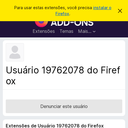
P
Entrar
Para usar estas extensões, você precisa
instalar o
D
e
Firefox
.
e
E
s
s
x
c
q
a
t
Extensões
Temas
Mais…
u
r
e
t
i
a
n
s
r
s
e
a
s
õ
r
t
e
e
Usuário 19762078 do Firef
a
s
v
ox
d
i
s
o
o
N
a
v
Denunciar este usuário
e
g
Extensões de Usuário 19762078 do Firefox
a