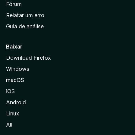
i
Fórum
e
s
n
Relatar um erro
i
Guia de análise
c
i
a
Baixar
l
Download Firefox
d
Windows
a
M
macOS
o
iOS
z
i
Android
l
Linux
l
All
a